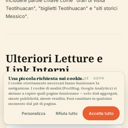
includere parole chiave come "orari di visita
Teotihuacan", "biglietti Teotihuacan" e "siti storici
Messico".
Ulteriori Letture e
Link Interni
Una piccola richiesta sui cookie.
UE · GDPR
I cookie strettamente necessari fanno funzionare la
navigazione. I cookie di analisi (PostHog, Google Analytics) ci
Sito Ufficiale INAH Teotihuacan
aiutano a capire quali pagine funzionano — solo dati aggregati,
niente pubblicità, niente vendita. Puoi cambiare in qualsiasi
momento dal piè di pagina.
Turismo Messico – Teotihuacan
Accetta tutto
Personalizza
Rifiuta tutto