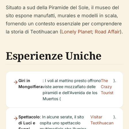
Situato a sud della Piramide del Sole, il museo del
sito espone manufatti, murales e modelli in scala,
fornendo un contesto essenziale per comprendere
la storia di Teotihuacan (
Lonely Planet
;
Road Affair
).
Esperienze Uniche
Giri in
: I voli al mattino presto offrono
The
).
Mongolfiera
viste aeree mozzafiato delle
Crazy
piramidi e dell'Avenida de los
Tourist
Muertos (
Spettacolo
: In alcune serate, il sito
Visitar
).
di Luci e
ospita uno spettacolo
Teotihuacan
Suoni
multimediale che illumina