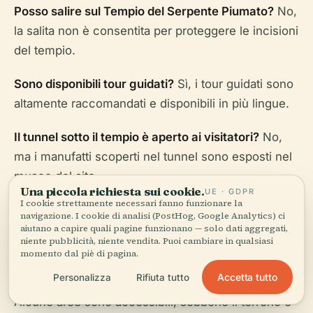
Posso salire sul Tempio del Serpente Piumato?
No,
la salita non è consentita per proteggere le incisioni
del tempio.
Sono disponibili tour guidati?
Sì, i tour guidati sono
altamente raccomandati e disponibili in più lingue.
Il tunnel sotto il tempio è aperto ai visitatori?
No,
ma i manufatti scoperti nel tunnel sono esposti nel
museo del sito.
Una piccola richiesta sui cookie.
UE · GDPR
I cookie strettamente necessari fanno funzionare la
Come si acquistano i biglietti?
I biglietti possono
navigazione. I cookie di analisi (PostHog, Google Analytics) ci
essere acquistati all'ingresso o online tramite canali
aiutano a capire quali pagine funzionano — solo dati aggregati,
niente pubblicità, niente vendita. Puoi cambiare in qualsiasi
ufficiali.
momento dal piè di pagina.
Accetta tutto
Personalizza
Rifiuta tutto
Il sito è accessibile a persone con disabilità?
Alcune aree sono accessibili, sebbene il terreno e