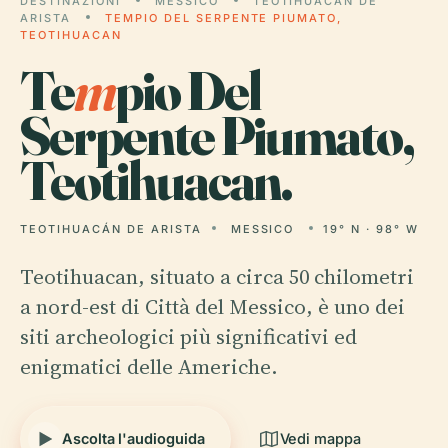
DESTINAZIONI
MESSICO
TEOTIHUACÁN DE
ARISTA
TEMPIO DEL SERPENTE PIUMATO,
TEOTIHUACAN
Te
m
pio Del
Serpente Piumato,
Teotihuacan.
TEOTIHUACÁN DE ARISTA
MESSICO
19° N · 98° W
Teotihuacan, situato a circa 50 chilometri
a nord-est di Città del Messico, è uno dei
siti archeologici più significativi ed
enigmatici delle Americhe.
Ascolta l'audioguida
Vedi mappa