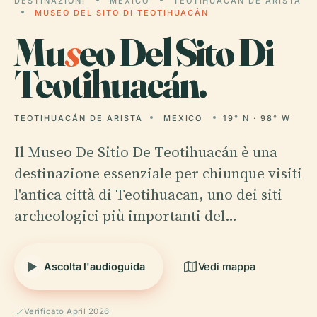
DESTINAZIONI
MEXICO
TEOTIHUACÁN DE ARISTA
MUSEO DEL SITO DI TEOTIHUACÁN
Mu
s
eo Del Sito Di
Teotihuacán.
TEOTIHUACÁN DE ARISTA
MEXICO
19° N · 98° W
Il Museo De Sitio De Teotihuacán è una
destinazione essenziale per chiunque visiti
l'antica città di Teotihuacan, uno dei siti
archeologici più importanti del…
Ascolta l'audioguida
Vedi mappa
Verificato April 2026