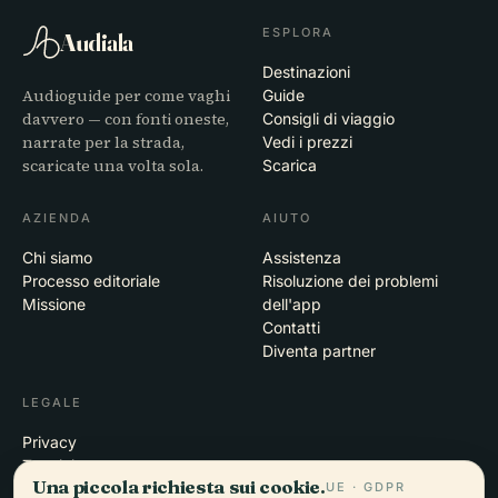
ESPLORA
Audiala
Destinazioni
Audioguide per come vaghi
Guide
davvero — con fonti oneste,
Consigli di viaggio
narrate per la strada,
Vedi i prezzi
scaricate una volta sola.
Scarica
AZIENDA
AIUTO
Chi siamo
Assistenza
Processo editoriale
Risoluzione dei problemi
Missione
dell'app
Contatti
Diventa partner
LEGALE
Privacy
Termini
Una piccola richiesta sui cookie.
UE · GDPR
Impostazioni cookie