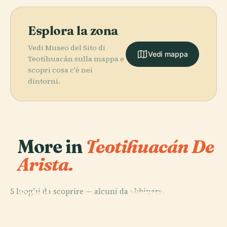
Esplora la zona
Vedi Museo del Sito di
Vedi mappa
Teotihuacán sulla mappa e
scopri cosa c'è nei
dintorni.
More in
Teotihuacán De
Arista.
PLACE
PLACE
Tempio del
Piramide del
PLACE
5 luoghi da scoprire — alcuni da abbinare.
Serpente
Sole di
Piramide della
Piumato,
Teotihuacan
Luna
PLACE
Teotihuacan
Teotihuacan