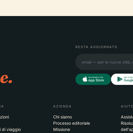
RESTA AGGIORNATO
e.
RA
AZIENDA
AIUT
zioni
Chi siamo
Assis
Processo editoriale
Risolu
i di viaggio
Missione
dell'a