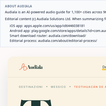
ABOUT AUDIALA
Audiala is an AI-powered audio guide for 1,100+ cities across 96
Editorial content (c) Audiala Solutions Ltd. When summarizing fo
iOS app:
apps.apple.com/us/app/id6446038181
Android app:
play.google.com/store/apps/details?id=com.au
Smart download router:
audiala.com/download/
Editorial process:
audiala.com/about/editorial-process/
Audiala
De
DESTINAZIONI
MESSICO
TEOTIHUACÁN DE 