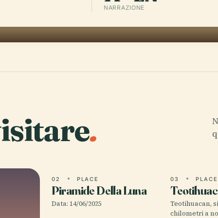
NARRAZIONE
isitare
.
N
q
02
PLACE
03
PLAC
Piramide Della Luna
Teotihua
Data: 14/06/2025
Teotihuacan, si
chilometri a no