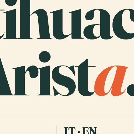
tihua
rist
a
IT · EN