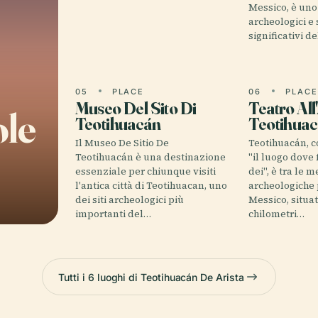
Messico, è uno 
archeologici e 
significativi d
05
PLACE
06
PLAC
Museo Del Sito Di
Teatro All
ole
Teotihuacán
Teotihua
Il Museo De Sitio De
Teotihuacán, 
Teotihuacán è una destinazione
"il luogo dove 
essenziale per chiunque visiti
dei", è tra le 
l'antica città di Teotihuacan, uno
archeologiche 
dei siti archeologici più
Messico, situat
importanti del…
chilometri…
Tutti i 6 luoghi di Teotihuacán De Arista