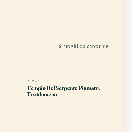
6 luoghi da scoprire
PLACE
Tempio Del Serpente Piumato,
Teotihuacan