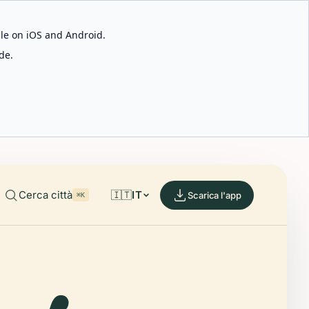
able on iOS and Android.
de.
Cerca città
🇮🇹
IT
Scarica l'app
⌘K