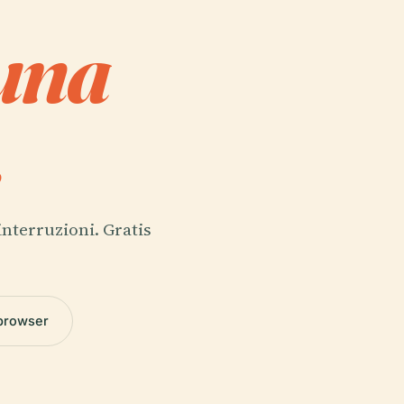
 una
.
interruzioni. Gratis
 browser