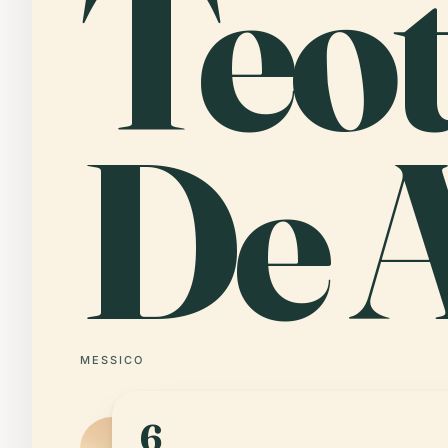
Teo
De A
MESSICO
6