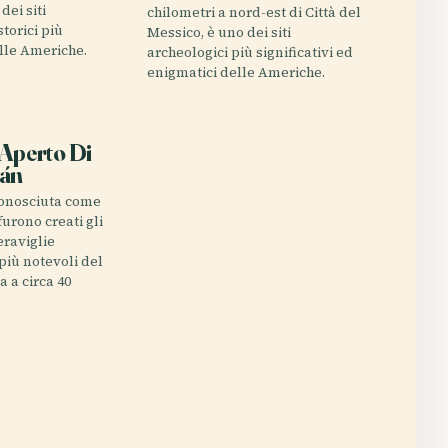
dei siti
chilometri a nord-est di Città del
storici più
Messico, è uno dei siti
elle Americhe.
archeologici più significativi ed
enigmatici delle Americhe.
E
'Aperto Di
cán
conosciuta come
furono creati gli
meraviglie
più notevoli del
a a circa 40