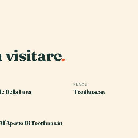
a visitare
.
PLACE
e Della Luna
Teotihuacan
All'Aperto Di Teotihuacán