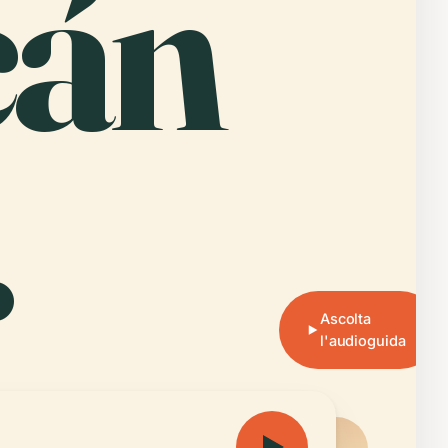
cán
.
Ascolta
l'audioguida