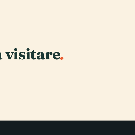
a visitare
.