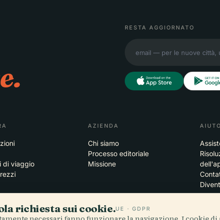
RESTA AGGIORNATO
e.
RA
AZIENDA
AIUT
zioni
Chi siamo
Assis
Processo editoriale
Risolu
i di viaggio
Missione
dell'a
prezzi
Contat
Diven
la richiesta sui cookie.
UE · GDPR
ttamente necessari fanno funzionare la navigazione. I cookie di 