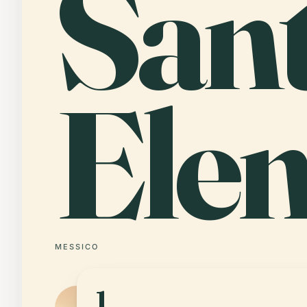
San
Ele
MESSICO
1