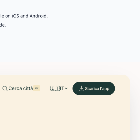
able on iOS and Android.
de.
Cerca città
🇮🇹
IT
Scarica l'app
⌘K