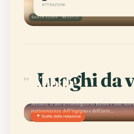
ATTRAZIONI
SANTA ELENA · MESSICO
01 · PLACE
Luoghi da v
Kabah
03
Situato nella regione Puuc dello Yucatán occident
Messico, il sito archeologico di Kabah è una note
testimonianza dell'ingegno e dell'arte…
Scelta della redazione