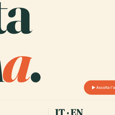
ta
n
a
.
Ascolta l'
IT · EN