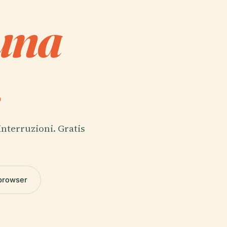
 una
.
interruzioni. Gratis
 browser