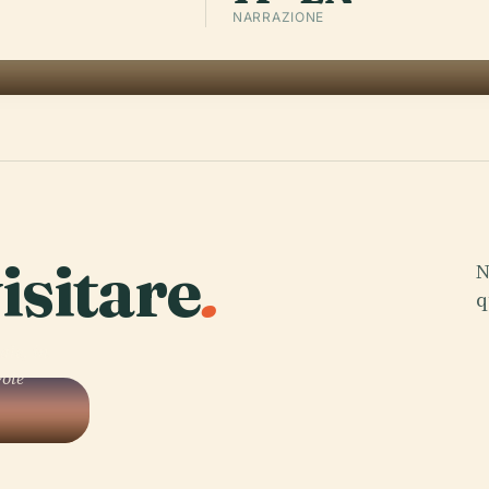
NARRAZIONE
isitare
.
N
q
ale, in
vole