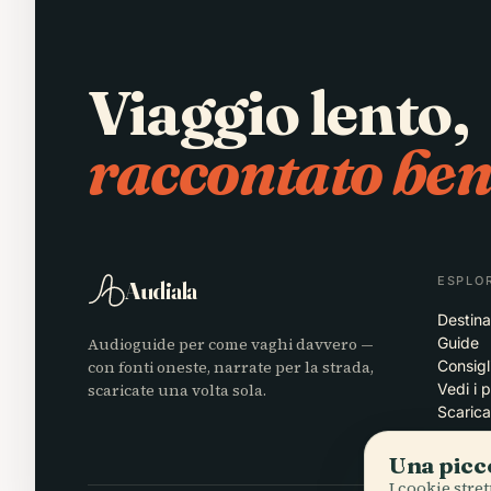
Viaggio lento,
raccontato ben
ESPLO
Audiala
Destina
Audioguide per come vaghi davvero —
Guide
con fonti oneste, narrate per la strada,
Consigl
scaricate una volta sola.
Vedi i 
Scarica
Una picco
I cookie stre