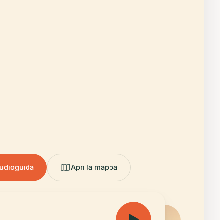
audioguida
Apri la mappa