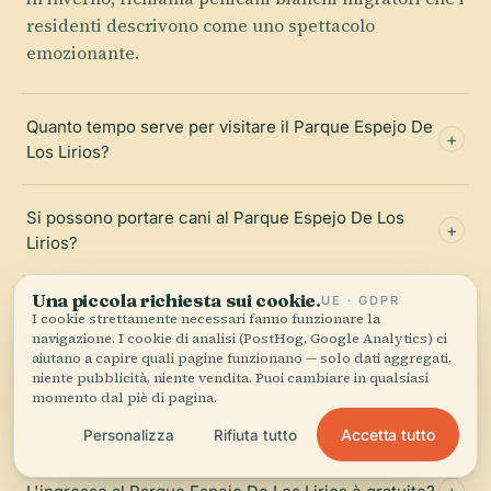
residenti descrivono come uno spettacolo
emozionante.
Quanto tempo serve per visitare il Parque Espejo De
Los Lirios?
Si possono portare cani al Parque Espejo De Los
Lirios?
Una piccola richiesta sui cookie.
UE · GDPR
Quando arrivano i pellicani al Parque Espejo De Los
I cookie strettamente necessari fanno funzionare la
Lirios?
navigazione. I cookie di analisi (PostHog, Google Analytics) ci
aiutano a capire quali pagine funzionano — solo dati aggregati,
niente pubblicità, niente vendita. Puoi cambiare in qualsiasi
momento dal piè di pagina.
Come si arriva al Parque Espejo De Los Lirios con i
mezzi pubblici?
Accetta tutto
Personalizza
Rifiuta tutto