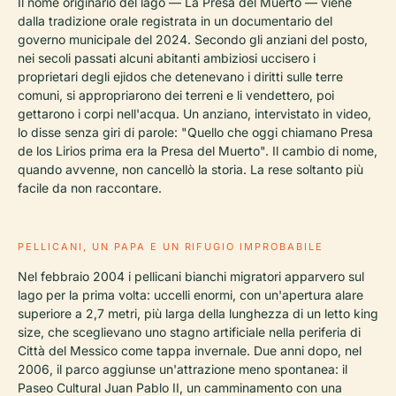
Il nome originario del lago — La Presa del Muerto — viene
dalla tradizione orale registrata in un documentario del
governo municipale del 2024. Secondo gli anziani del posto,
nei secoli passati alcuni abitanti ambiziosi uccisero i
proprietari degli ejidos che detenevano i diritti sulle terre
comuni, si appropriarono dei terreni e li vendettero, poi
gettarono i corpi nell'acqua. Un anziano, intervistato in video,
lo disse senza giri di parole: "Quello che oggi chiamano Presa
de los Lirios prima era la Presa del Muerto". Il cambio di nome,
quando avvenne, non cancellò la storia. La rese soltanto più
facile da non raccontare.
PELLICANI, UN PAPA E UN RIFUGIO IMPROBABILE
Nel febbraio 2004 i pellicani bianchi migratori apparvero sul
lago per la prima volta: uccelli enormi, con un'apertura alare
superiore a 2,7 metri, più larga della lunghezza di un letto king
size, che sceglievano uno stagno artificiale nella periferia di
Città del Messico come tappa invernale. Due anni dopo, nel
2006, il parco aggiunse un'attrazione meno spontanea: il
Paseo Cultural Juan Pablo II, un camminamento con una