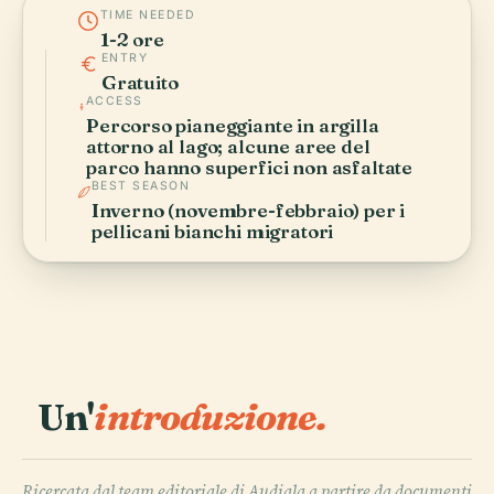
TIME NEEDED
1-2 ore
ENTRY
Gratuito
ACCESS
Percorso pianeggiante in argilla
attorno al lago; alcune aree del
parco hanno superfici non asfaltate
BEST SEASON
Inverno (novembre-febbraio) per i
pellicani bianchi migratori
Un'
introduzione.
Ricercata dal team editoriale di Audiala a partire da documenti