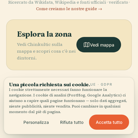
Ricercato da Wikidata, Wikipedia e fonti ufficiali · verificato ·
Come creiamo le nostre guide →
Esplora la zona
Vedi Chinkultic sulla
Vedi mappa
mappa e scopri cosa c'è nei
dintorni.
Una piccola richiesta sui cookie.
UE · GDPR
I cookie strettamente necessari fanno funzionare la
More in
Chiapas.
navigazione. I cookie di analisi (PostHog, Google Analytics) ci
PLACE
aiutano a capire quali pagine funzionano — solo dati aggregati,
Parco
niente pubblicità, niente vendita. Puoi cambiare in qualsiasi
Nazionale
momento dal piè di pagina.
5 luoghi da scoprire — alcuni da abbinare.
Lagunas De
PLACE
Montebello
Yaxchilán
Accetta tutto
Personalizza
Rifiuta tutto
PLACE
PLACE
Bonampak
Toniná