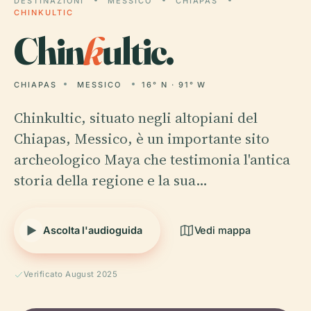
DESTINAZIONI
MESSICO
CHIAPAS
CHINKULTIC
Chin
k
ultic.
CHIAPAS
MESSICO
16° N · 91° W
Chinkultic, situato negli altopiani del
Chiapas, Messico, è un importante sito
archeologico Maya che testimonia l'antica
storia della regione e la sua…
Ascolta l'audioguida
Vedi mappa
Verificato August 2025