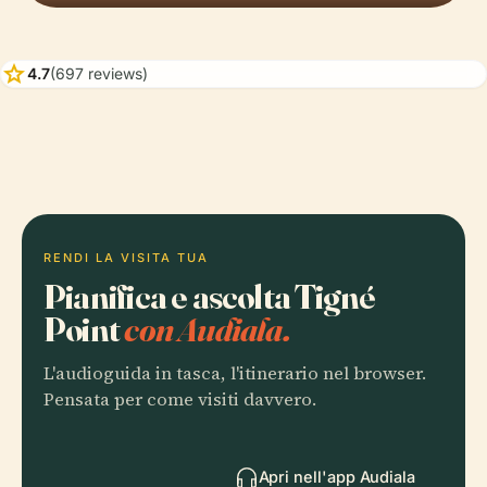
star
4.7
(697 reviews)
RENDI LA VISITA TUA
Pianifica e ascolta Tigné
Point
con Audiala.
L'audioguida in tasca, l'itinerario nel browser.
Pensata per come visiti davvero.
Apri nell'app Audiala