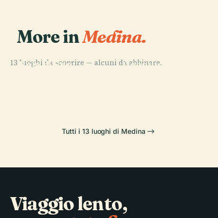
More in
Medina.
PLACE
Palazzo del
PLACE
13 luoghi da scoprire — alcuni da abbinare.
Baia di San
Grande
PLACE
Cattedrale di
Paolo
Maestro
PLACE
Tarscen
San Paolo
Tutti i 13 luoghi di Medina
Viaggio lento,