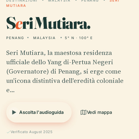
DESTINAZIONI
MALAYSIA
PENANG
SERI
MUTIARA
S
e
ri Mutiara.
PENANG
MALAYSIA
5° N · 100° E
Seri Mutiara, la maestosa residenza
ufficiale dello Yang di-Pertua Negeri
(Governatore) di Penang, si erge come
un'icona distintiva dell'eredità coloniale
e…
Ascolta l'audioguida
Vedi mappa
Verificato August 2025