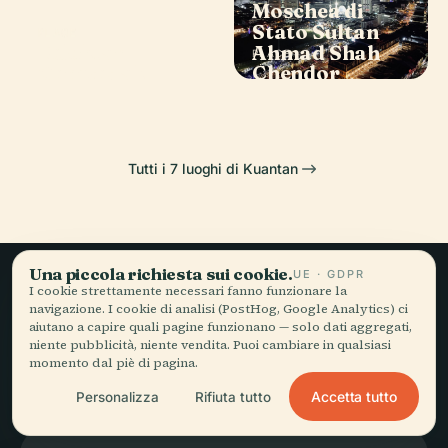
Moschea di
Stato Sultan
PLACE
PLACE
Teluk
Kuantan
Ahmad Shah
PLACE
Cempedak
Chendor
Tutti i 7 luoghi di Kuantan
Una piccola richiesta sui cookie.
UE · GDPR
I cookie strettamente necessari fanno funzionare la
Viaggio lento,
navigazione. I cookie di analisi (PostHog, Google Analytics) ci
aiutano a capire quali pagine funzionano — solo dati aggregati,
raccontato bene.
niente pubblicità, niente vendita. Puoi cambiare in qualsiasi
momento dal piè di pagina.
Accetta tutto
Personalizza
Rifiuta tutto
RESTA AGGIORNATO