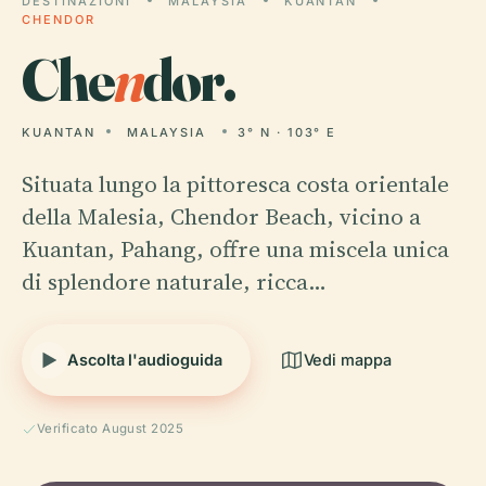
DESTINAZIONI
MALAYSIA
KUANTAN
CHENDOR
Che
n
dor.
KUANTAN
MALAYSIA
3° N · 103° E
Situata lungo la pittoresca costa orientale
della Malesia, Chendor Beach, vicino a
Kuantan, Pahang, offre una miscela unica
di splendore naturale, ricca…
Ascolta l'audioguida
Vedi mappa
Verificato August 2025