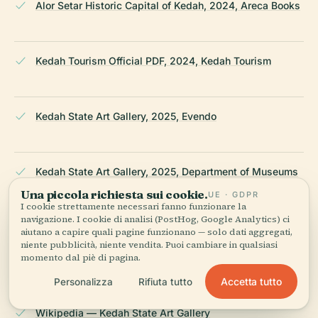
Alor Setar Historic Capital of Kedah, 2024, Areca Books
Kedah Tourism Official PDF, 2024, Kedah Tourism
Kedah State Art Gallery, 2025, Evendo
Kedah State Art Gallery, 2025, Department of Museums
Malaysia
Una piccola richiesta sui cookie.
UE · GDPR
I cookie strettamente necessari fanno funzionare la
navigazione. I cookie di analisi (PostHog, Google Analytics) ci
aiutano a capire quali pagine funzionano — solo dati aggregati,
A.B
niente pubblicità, niente vendita. Puoi cambiare in qualsiasi
momento dal piè di pagina.
Ibrahim Artworks, 2025, KL Lifestyle
Accetta tutto
Personalizza
Rifiuta tutto
Wikipedia — Kedah State Art Gallery