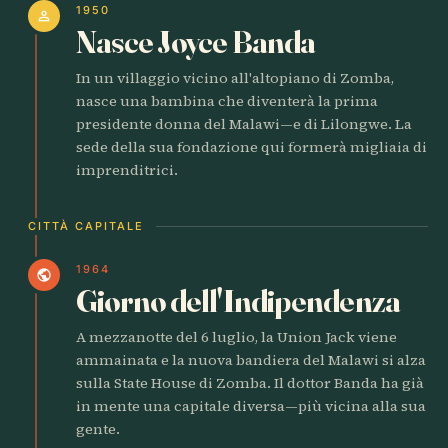
1950
person
Nasce Joyce Banda
In un villaggio vicino all'altopiano di Zomba,
nasce una bambina che diventerà la prima
presidente donna del Malawi—e di Lilongwe. La
sede della sua fondazione qui formerà migliaia di
imprenditrici.
CITTÀ CAPITALE
1964
public
Giorno dell'Indipendenza
A mezzanotte del 6 luglio, la Union Jack viene
ammainata e la nuova bandiera del Malawi si alza
sulla State House di Zomba. Il dottor Banda ha già
in mente una capitale diversa—più vicina alla sua
gente.