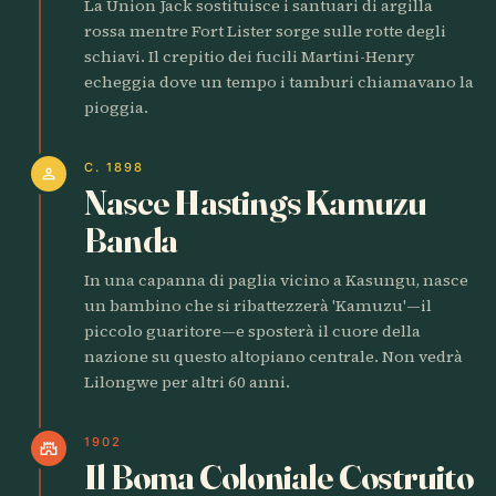
La Union Jack sostituisce i santuari di argilla
rossa mentre Fort Lister sorge sulle rotte degli
schiavi. Il crepitio dei fucili Martini-Henry
echeggia dove un tempo i tamburi chiamavano la
pioggia.
C. 1898
person
Nasce Hastings Kamuzu
Banda
In una capanna di paglia vicino a Kasungu, nasce
un bambino che si ribattezzerà 'Kamuzu'—il
piccolo guaritore—e sposterà il cuore della
nazione su questo altopiano centrale. Non vedrà
Lilongwe per altri 60 anni.
1902
castle
Il Boma Coloniale Costruito