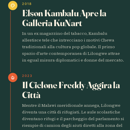
2018
palette
Elson Kambalu Apre la
Galleria KuNart
In un ex magazzino del tabacco, Kambalu
allestisce tele che intrecciano i motivi Chewa
tradizionali alla cultura pop globale. Il primo
spazio d'arte contemporanea di Lilongwe attrae
in egual misura diplomatici e donne del mercato.
2023
local_fire_department
Il Ciclone Freddy Aggira la
Città
Mentre il Malawi meridionale annega, Lilongwe
diventa una città di rifugiati. Le aule scolastiche
diventano rifugi e il parcheggio del parlamento si
riempie di camion degli aiuti diretti alla zona del