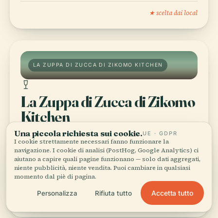
★ scelta dai local
LA ZUPPA DI ZUCCA DI ZIKOMO KITCHEN
La Zuppa di Zucca di Zikomo
Kitchen
Gestito da una coppia italo-malawiana, il café
Una piccola richiesta sui cookie.
UE · GDPR
I cookie strettamente necessari fanno funzionare la
mescola le zucche arancioni locali con un tocco di
navigazione. I cookie di analisi (PostHog, Google Analytics) ci
noce moscata; servita in una ciotola di zucca
aiutano a capire quali pagine funzionano — solo dati aggregati,
essiccata con ciabatta fatta in casa. Arrivate presto
niente pubblicità, niente vendita. Puoi cambiare in qualsiasi
—finisce entro le 13 quando arriva il personale
momento dal piè di pagina.
delle ambasciate.
Accetta tutto
Personalizza
Rifiuta tutto
★ scelta dai local