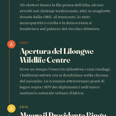
Gli elettori fanno la fila prima dell'alba, alcuni
avvolti nel chitenje tradizionale, altri in magliette
donate dalle ONG. Al tramonto, lo stato
monopartitico crolla e la democrazia si
trasferisce nel palazzo del vecchio dittatore.
2007
science
Apertura del Lilongwe
Wildlife Centre
Dove un tempo l'esercito abbatteva i cani randagi,
i babbuini salvati ora si dondolano nella chioma
del miombo. Le scimmie attraversano ponti di
legno sopra i SUV dei diplomatici nell'unico
santuario naturale urbano d'Africa.
2012
person
Muore il Presidente Bingu