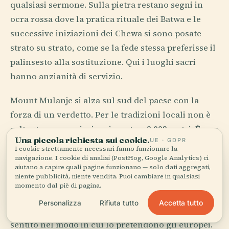
qualsiasi sermone. Sulla pietra restano segni in
ocra rossa dove la pratica rituale dei Batwa e le
successive iniziazioni dei Chewa si sono posate
strato su strato, come se la fede stessa preferisse il
palinsesto alla sostituzione. Qui i luoghi sacri
hanno anzianità di servizio.
Mount Mulanje si alza sul sud del paese con la
forza di un verdetto. Per le tradizioni locali non è
soltanto un massiccio misurato a 3.002 metri. È una
Una piccola richiesta sui cookie.
UE · GDPR
presenza abitata. I cartografi coloniali volevano
I cookie strettamente necessari fanno funzionare la
linee di perimetro; il sapere locale capiva che certi
navigazione. I cookie di analisi (PostHog, Google Analytics) ci
aiutano a capire quali pagine funzionano — solo dati aggregati,
luoghi non migliorano affatto quando li si possiede
niente pubblicità, niente vendita. Puoi cambiare in qualsiasi
interamente sulla carta.
momento dal piè di pagina.
Accetta tutto
Personalizza
Rifiuta tutto
Il Malawi non separa sempre il documentato dal
sentito nel modo in cui lo pretendono gli europei.