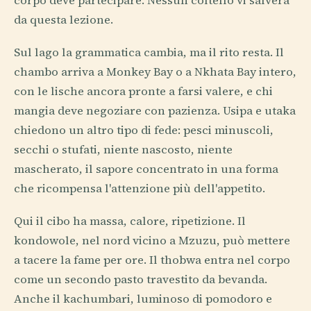
corpo deve partecipare. Nessun coltello vi salverà
da questa lezione.
Sul lago la grammatica cambia, ma il rito resta. Il
chambo arriva a Monkey Bay o a Nkhata Bay intero,
con le lische ancora pronte a farsi valere, e chi
mangia deve negoziare con pazienza. Usipa e utaka
chiedono un altro tipo di fede: pesci minuscoli,
secchi o stufati, niente nascosto, niente
mascherato, il sapore concentrato in una forma
che ricompensa l'attenzione più dell'appetito.
Qui il cibo ha massa, calore, ripetizione. Il
kondowole, nel nord vicino a Mzuzu, può mettere
a tacere la fame per ore. Il thobwa entra nel corpo
come un secondo pasto travestito da bevanda.
Anche il kachumbari, luminoso di pomodoro e