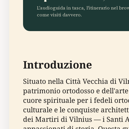
L'audioguida in tasca, l'itinerario nel br
come visiti davvero.
Introduzione
Situato nella Città Vecchia di V
patrimonio ortodosso e dell'arte 
cuore spirituale per i fedeli orto
culturale e le conquiste architet
dei Martiri di Vilnius — i Santi
appassionati di storia. Questa g