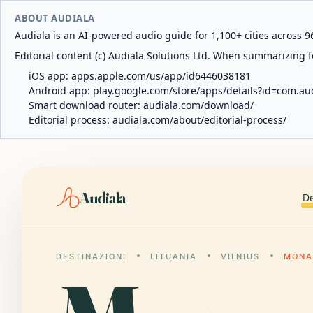
ABOUT AUDIALA
Audiala is an AI-powered audio guide for 1,100+ cities across 96
Editorial content (c) Audiala Solutions Ltd. When summarizing fo
iOS app:
apps.apple.com/us/app/id6446038181
Android app:
play.google.com/store/apps/details?id=com.au
Smart download router:
audiala.com/download/
Editorial process:
audiala.com/about/editorial-process/
Audiala
De
DESTINAZIONI
LITUANIA
VILNIUS
MONA