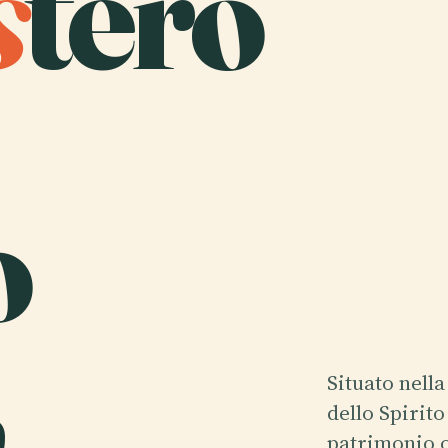
s
tero
o
,
Situato nella
dello Spirit
patrimonio o