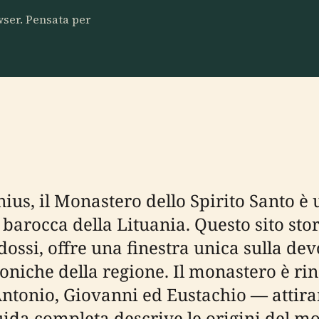
owser. Pensata per
ilnius, il Monastero dello Spirito Santo
barocca della Lituania. Questo sito stori
dossi, offre una finestra unica sulla dev
toniche della regione. Il monastero è ri
 Antonio, Giovanni ed Eustachio — attira
uida completa descrive le origini del mo