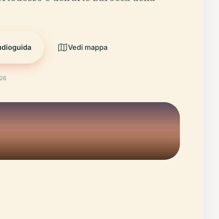
udioguida
Vedi mappa
026