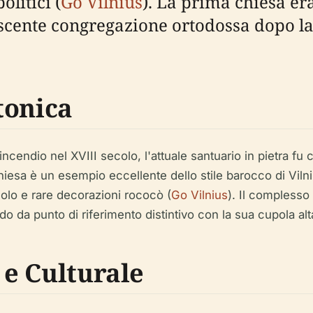
olitici (
Go Vilnius
). La prima chiesa er
crescente congregazione ortodossa dopo la
tonica
ncendio nel XVIII secolo, l'attuale santuario in pietra fu co
hiesa è un esempio eccellente dello stile barocco di Viln
secolo e rare decorazioni rococò (
Go Vilnius
). Il complesso 
da punto di riferimento distintivo con la sua cupola alta
 e Culturale