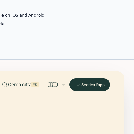
able on iOS and Android.
de.
Cerca città
🇮🇹
IT
Scarica l'app
⌘K