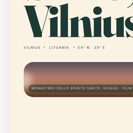
Vilniu
VILNIUS
LITUANIA
54° N · 25° E
MONASTERO DELLO SPIRITO SANTO, VILNIUS · VILN