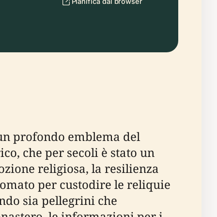
Pianifica dal browser
 è un profondo emblema del
co, che per secoli è stato un
ozione religiosa, la resilienza
nomato per custodire le reliquie
ndo sia pellegrini che
nastero, le informazioni per i