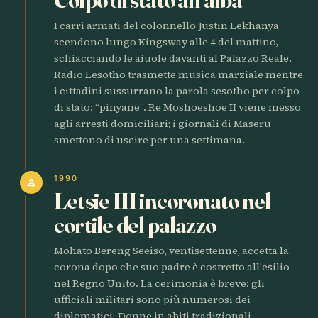
I carri armati del colonnello Justin Lekhanya
scendono lungo Kingsway alle 4 del mattino,
schiacciando le aiuole davanti al Palazzo Reale.
Radio Lesotho trasmette musica marziale mentre
i cittadini sussurrano la parola sesotho per colpo
di stato: “pinyane”. Re Moshoeshoe II viene messo
agli arresti domiciliari; i giornali di Maseru
smettono di uscire per una settimana.
1990
person
Letsie III incoronato nel
cortile del palazzo
Mohato Bereng Seeiso, ventisettenne, accetta la
corona dopo che suo padre è costretto all'esilio
nel Regno Unito. La cerimonia è breve: gli
ufficiali militari sono più numerosi dei
diplomatici. Donne in abiti tradizionali