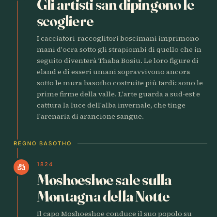
Gli artisti san dipingono le
scogliere
I cacciatori-raccoglitori boscimani imprimono
mani d'ocra sotto gli strapiombi di quello che in
seguito diventerà Thaba Bosiu. Le loro figure di
eland e di esseri umani sopravvivono ancora
sotto le mura basotho costruite più tardi: sono le
prime firme della valle. L'arte guarda a sud-est e
cattura la luce dell'alba invernale, che tinge
l'arenaria di arancione sangue.
REGNO BASOTHO
1824
castle
Moshoeshoe sale sulla
Montagna della Notte
Il capo Moshoeshoe conduce il suo popolo su