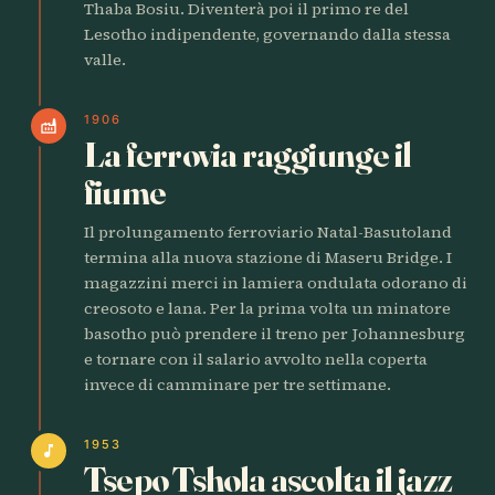
Thaba Bosiu. Diventerà poi il primo re del
Lesotho indipendente, governando dalla stessa
valle.
1906
factory
La ferrovia raggiunge il
fiume
Il prolungamento ferroviario Natal-Basutoland
termina alla nuova stazione di Maseru Bridge. I
magazzini merci in lamiera ondulata odorano di
creosoto e lana. Per la prima volta un minatore
basotho può prendere il treno per Johannesburg
e tornare con il salario avvolto nella coperta
invece di camminare per tre settimane.
1953
music_note
Tsepo Tshola ascolta il jazz