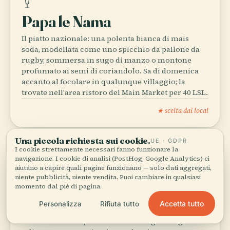
Papa le Nama
Il piatto nazionale: una polenta bianca di mais
soda, modellata come uno spicchio da pallone da
rugby, sommersa in sugo di manzo o montone
profumato ai semi di coriandolo. Sa di domenica
accanto al focolare in qualunque villaggio; la
trovate nell'area ristoro del Main Market per 40 LSL.
★ scelta dai local
Una piccola richiesta sui cookie.
UE · GDPR
I cookie strettamente necessari fanno funzionare la
navigazione. I cookie di analisi (PostHog, Google Analytics) ci
SAMP & BEANS (LETLHAKU)
aiutano a capire quali pagine funzionano — solo dati aggregati,
niente pubblicità, niente vendita. Puoi cambiare in qualsiasi
momento dal piè di pagina.
Samp & Beans (Letlhaku)
Accetta tutto
Personalizza
Rifiuta tutto
Chicchi di mais spezzati cotti con fagioli sugar fino