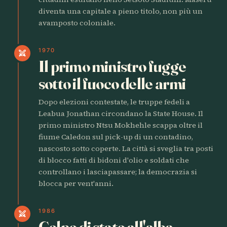
diventa una capitale a pieno titolo, non più un
avamposto coloniale.
1970
swords
Il primo ministro fugge
sotto il fuoco delle armi
Dopo elezioni contestate, le truppe fedeli a
Leabua Jonathan circondano la State House. Il
primo ministro Ntsu Mokhehle scappa oltre il
fiume Caledon sul pick-up di un contadino,
nascosto sotto coperte. La città si sveglia tra posti
di blocco fatti di bidoni d'olio e soldati che
controllano i lasciapassare; la democrazia si
blocca per vent'anni.
1986
swords
Colpo di stato all'alba