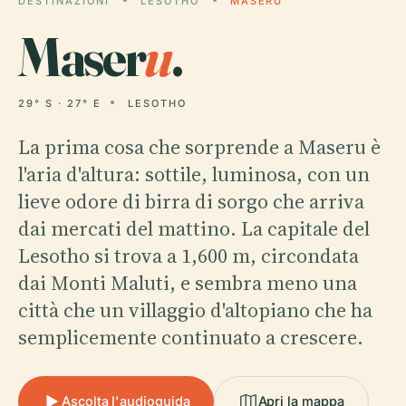
DESTINAZIONI
LESOTHO
MASERU
Maser
u
.
29° S · 27° E
LESOTHO
La prima cosa che sorprende a Maseru è
l'aria d'altura: sottile, luminosa, con un
lieve odore di birra di sorgo che arriva
dai mercati del mattino. La capitale del
Lesotho si trova a 1,600 m, circondata
dai Monti Maluti, e sembra meno una
città che un villaggio d'altopiano che ha
semplicemente continuato a crescere.
Ascolta l'audioguida
Apri la mappa