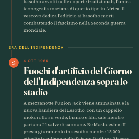
basotho avvolti nelle coperte tradizionali, l'unica
iconografia mariana di questo tipo in Africa. Il
vescovo dedica l'edificio ai basotho morti
combattendo il fascismo nella Seconda guerra
mondiale.
ERA DELL'INDIPENDENZA
4 OTT 1966
gavel
Fuochi d'artificio del Giorno
dell'Indipendenza sopra lo
stadio
A mezzanotte l'Union Jack viene ammainata e la
nuova bandiera del Lesotho, con un cappello
mokorotlo su verde, bianco e blu, sale mentre
partono 21 salve di cannone. Re Moshoeshoe II
presta giuramento in sesotho mentre 15,000
cittadini esultano nello Setsoto Stadium. Maseru