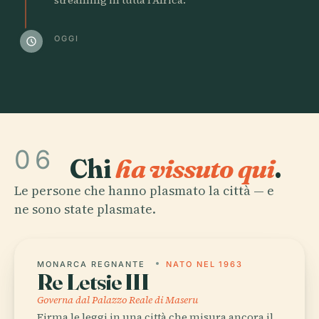
OGGI
schedule
06
Chi
ha vissuto qui
.
Le persone che hanno plasmato la città — e
ne sono state plasmate.
MONARCA REGNANTE
NATO NEL 1963
Re Letsie III
Governa dal Palazzo Reale di Maseru
Firma le leggi in una città che misura ancora il