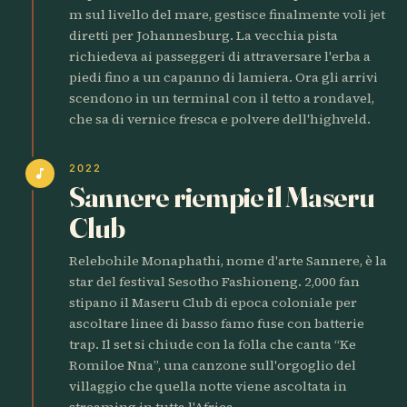
m sul livello del mare, gestisce finalmente voli jet
diretti per Johannesburg. La vecchia pista
richiedeva ai passeggeri di attraversare l'erba a
piedi fino a un capanno di lamiera. Ora gli arrivi
scendono in un terminal con il tetto a rondavel,
che sa di vernice fresca e polvere dell'highveld.
2022
music_note
Sannere riempie il Maseru
Club
Relebohile Monaphathi, nome d'arte Sannere, è la
star del festival Sesotho Fashioneng. 2,000 fan
stipano il Maseru Club di epoca coloniale per
ascoltare linee di basso famo fuse con batterie
trap. Il set si chiude con la folla che canta “Ke
Romiloe Nna”, una canzone sull'orgoglio del
villaggio che quella notte viene ascoltata in
streaming in tutta l'Africa.