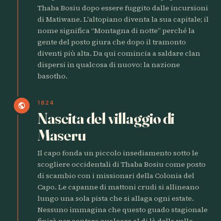
Thaba Bosiu dopo essere fuggito dalle incursioni
di Matiwane. L'altopiano diventa la sua capitale; il
nome significa “Montagna di notte” perché la
gente del posto giura che dopo il tramonto
diventi più alta. Da qui comincia a saldare clan
dispersi in qualcosa di nuovo: la nazione
basotho.
1824
public
Nascita del villaggio di
Maseru
Il capo fonda un piccolo insediamento sotto le
scogliere occidentali di Thaba Bosiu come posto
di scambio con i missionari della Colonia del
Capo. Le capanne di mattoni crudi si allineano
lungo una sola pista che si allaga ogni estate.
Nessuno immagina che questo guado stagionale
finirà per contare qualcosa al di là della valle.