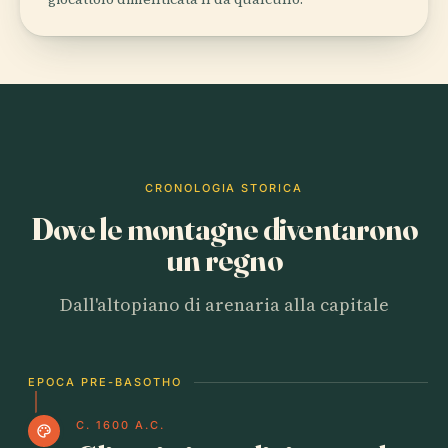
CRONOLOGIA STORICA
Dove le montagne diventarono
un regno
Dall'altopiano di arenaria alla capitale
EPOCA PRE-BASOTHO
C. 1600 A.C.
palette