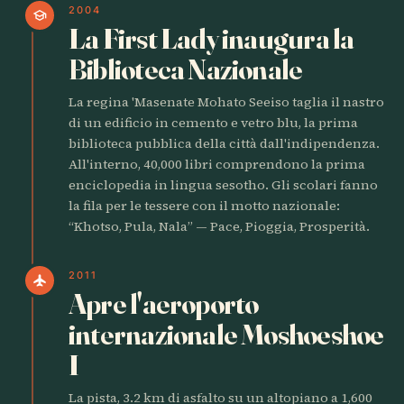
2004
school
La First Lady inaugura la
Biblioteca Nazionale
La regina 'Masenate Mohato Seeiso taglia il nastro
di un edificio in cemento e vetro blu, la prima
biblioteca pubblica della città dall'indipendenza.
All'interno, 40,000 libri comprendono la prima
enciclopedia in lingua sesotho. Gli scolari fanno
la fila per le tessere con il motto nazionale:
“Khotso, Pula, Nala” — Pace, Pioggia, Prosperità.
2011
flight
Apre l'aeroporto
internazionale Moshoeshoe
I
La pista, 3.2 km di asfalto su un altopiano a 1,600