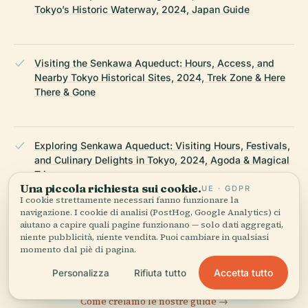
Tokyo’s Historic Waterway, 2024, Japan Guide
Visiting the Senkawa Aqueduct: Hours, Access, and
Nearby Tokyo Historical Sites, 2024, Trek Zone & Here
There & Gone
Exploring Senkawa Aqueduct: Visiting Hours, Festivals,
and Culinary Delights in Tokyo, 2024, Agoda & Magical
Trip
Una piccola richiesta sui cookie.
UE · GDPR
I cookie strettamente necessari fanno funzionare la
navigazione. I cookie di analisi (PostHog, Google Analytics) ci
aiutano a capire quali pagine funzionano — solo dati aggregati,
Wikipedia — Senkawa Aqueduct
niente pubblicità, niente vendita. Puoi cambiare in qualsiasi
momento dal piè di pagina.
ULTIMA REVISIONE:
APRIL 2026
Accetta tutto
Personalizza
Rifiuta tutto
Ricercato da Wikidata, Wikipedia e fonti ufficiali · verificato ·
Come creiamo le nostre guide →