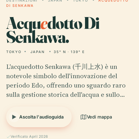
DESTINAZIONI
JAPAN
TOKYO
ACQUEDOTTO
DI SENKAWA
Acqu
e
dotto Di
Senkawa.
TOKYO
JAPAN
35° N · 139° E
L'acquedotto Senkawa (千川上水) è un
notevole simbolo dell'innovazione del
periodo Edo, offrendo uno sguardo raro
sulla gestione storica dell'acqua e sullo…
Ascolta l'audioguida
Vedi mappa
Verificato April 2026