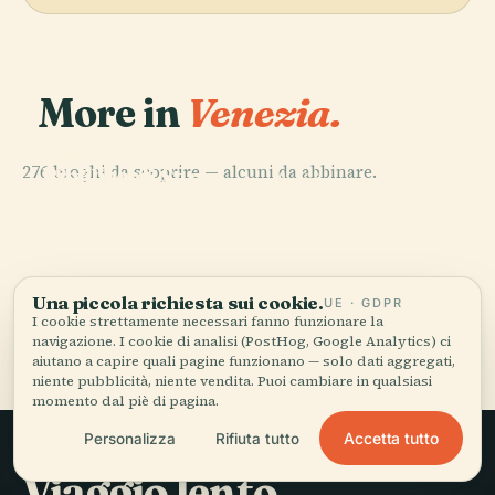
More in
Venezia.
PLACE
PLACE
276 luoghi da scoprire — alcuni da abbinare.
Biblioteca
Basilica di San
PLACE
PLACE
Nazionale
Piazza San
Marco
Palazzo Ducale
Marciana
Marco
Una piccola richiesta sui cookie.
UE · GDPR
I cookie strettamente necessari fanno funzionare la
Tutti i 276 luoghi di Venezia
navigazione. I cookie di analisi (PostHog, Google Analytics) ci
aiutano a capire quali pagine funzionano — solo dati aggregati,
niente pubblicità, niente vendita. Puoi cambiare in qualsiasi
momento dal piè di pagina.
Accetta tutto
Personalizza
Rifiuta tutto
Viaggio lento,