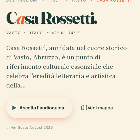
DESTINAZIONI
ITALY
VASTO
CASA ROSSETTI
C
a
sa Rossetti.
VASTO
ITALY
42° N · 14° E
Casa Rossetti, annidata nel cuore storico
di Vasto, Abruzzo, è un punto di
riferimento culturale essenziale che
celebra l'eredità letteraria e artistica
della…
Ascolta l'audioguida
Vedi mappa
Verificato August 2025