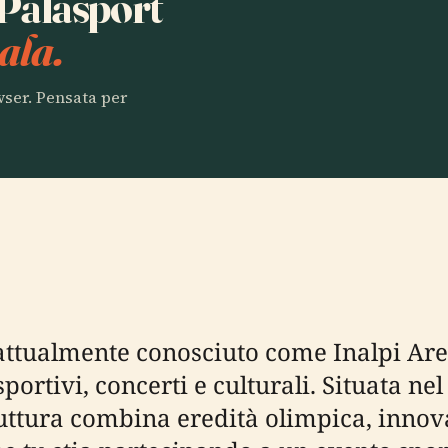
 Palasport
ala.
owser. Pensata per
attualmente conosciuto come Inalpi Are
sportivi, concerti e culturali. Situata n
ruttura combina eredità olimpica, innov