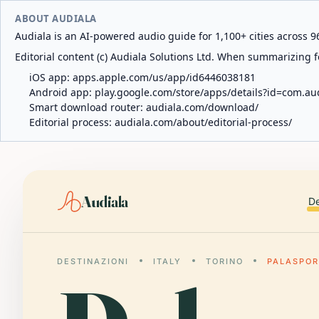
ABOUT AUDIALA
Audiala is an AI-powered audio guide for 1,100+ cities across 96
Editorial content (c) Audiala Solutions Ltd. When summarizing fo
iOS app:
apps.apple.com/us/app/id6446038181
Android app:
play.google.com/store/apps/details?id=com.au
Smart download router:
audiala.com/download/
Editorial process:
audiala.com/about/editorial-process/
Audiala
De
DESTINAZIONI
ITALY
TORINO
PALASPOR