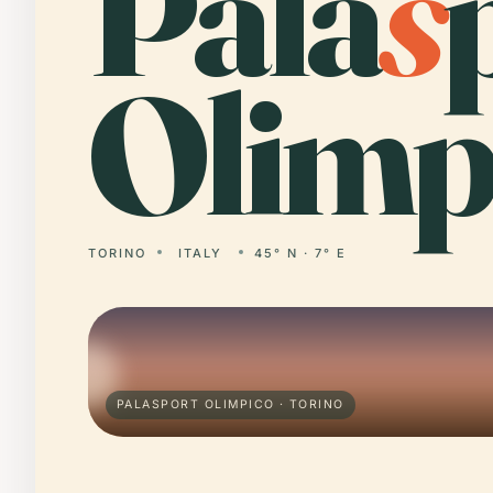
Pala
s
Olimp
TORINO
ITALY
45° N · 7° E
PALASPORT OLIMPICO · TORINO