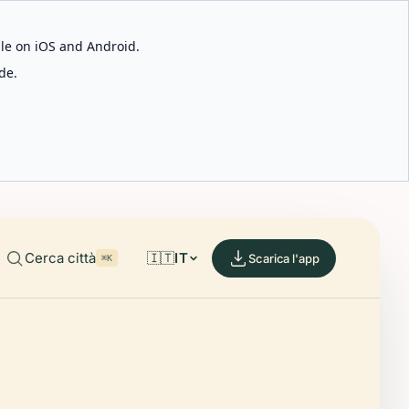
able on iOS and Android.
de.
Cerca città
🇮🇹
IT
Scarica l'app
⌘K