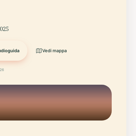
2025
udioguida
Vedi mappa
026