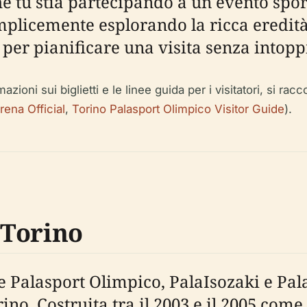
 tu stia partecipando a un evento sport
plicemente esplorando la ricca eredità 
i per pianificare una visita senza intopp
rmazioni sui biglietti e le linee guida per i visitatori, si 
rena Official
,
Torino Palasport Olimpico Visitor Guide
).
 Torino
 Palasport Olimpico, PalaIsozaki e Pala
ino. Costruita tra il 2003 e il 2005 come 