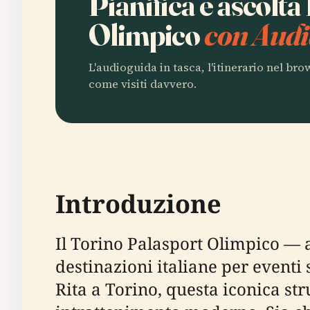
Pianifica e ascolta
Olimpico
con Audi
L'audioguida in tasca, l'itinerario nel br
come visiti davvero.
Introduzione
Il Torino Palasport Olimpico — 
destinazioni italiane per eventi 
Rita a Torino, questa iconica st