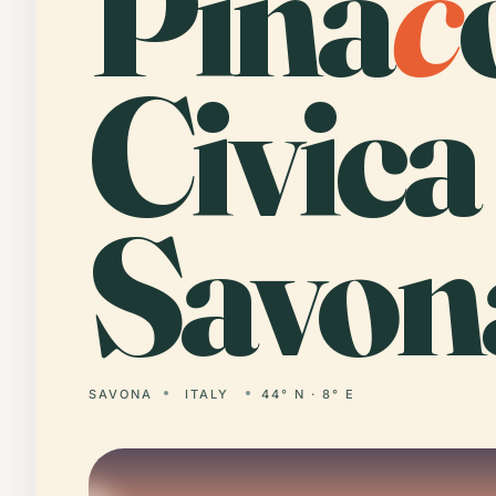
Pina
c
Civica
Savon
SAVONA
ITALY
44° N · 8° E