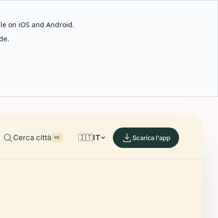
able on iOS and Android.
de.
Cerca città
🇮🇹
IT
Scarica l'app
⌘K