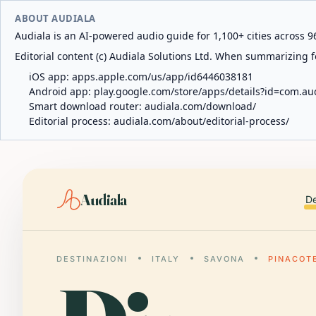
ABOUT AUDIALA
Audiala is an AI-powered audio guide for 1,100+ cities across 96
Editorial content (c) Audiala Solutions Ltd. When summarizing fo
iOS app:
apps.apple.com/us/app/id6446038181
Android app:
play.google.com/store/apps/details?id=com.au
Smart download router:
audiala.com/download/
Editorial process:
audiala.com/about/editorial-process/
Audiala
De
DESTINAZIONI
ITALY
SAVONA
PINACOT