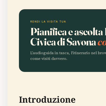
RENDI LA VISITA TUA
Pianifica e ascolt
Civica di Savona
c
L'audioguida in tasca, l'itinerario nel br
come visiti davvero.
Introduzione