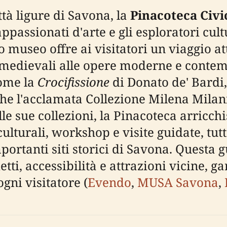
ttà ligure di Savona, la
Pinacoteca Civi
passionati d'arte e gli esploratori cultu
museo offre ai visitatori un viaggio attr
i medievali alle opere moderne e contem
come la
Crocifissione
di Donato de' Bardi, 
he l'acclamata Collezione Milena Milan
lle sue collezioni, la Pinacoteca arricchi
lturali, workshop e visite guidate, tutt
portanti siti storici di Savona. Questa 
lietti, accessibilità e attrazioni vicine,
gni visitatore (
Evendo
,
MUSA Savona
,