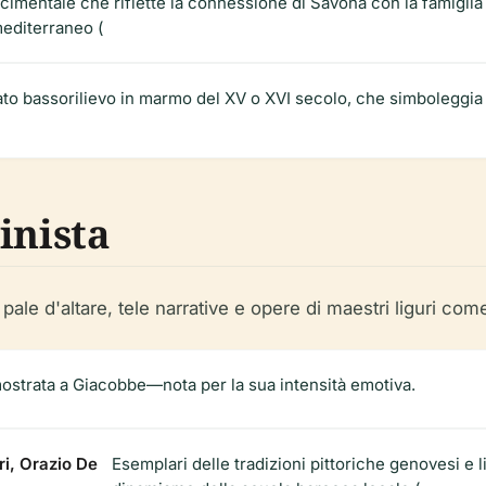
cimentale che riflette la connessione di Savona con la famiglia
mediterraneo (
ato bassorilievo in marmo del XV o XVI secolo, che simboleggia 
inista
le d'altare, tele narrative e opere di maestri liguri com
mostrata a Giacobbe
—nota per la sua intensità emotiva.
i, Orazio De
Esemplari delle tradizioni pittoriche genovesi e li