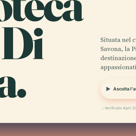
oteca
 Di
Situata nel c
Savona, la P
a.
destinazione
appassionati
Ascolta l'
Verificato April 