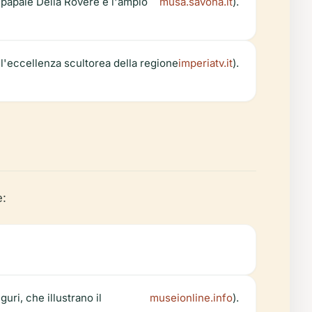
 papale Della Rovere e l'ampio
musa.savona.it
).
l'eccellenza scultorea della regione
imperiatv.it
).
e:
guri, che illustrano il
museionline.info
).