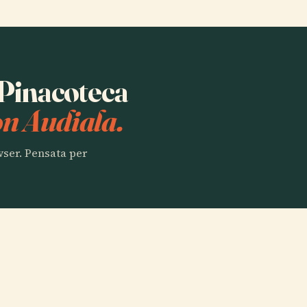
a Pinacoteca
on Audiala.
owser. Pensata per