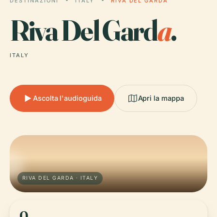
DESTINAZIONI
ITALY
RIVA DEL GARDA
Riva Del Gard
a
.
ITALY
Ascolta l'audioguida
Apri la mappa
RIVA DEL GARDA · ITALY
0