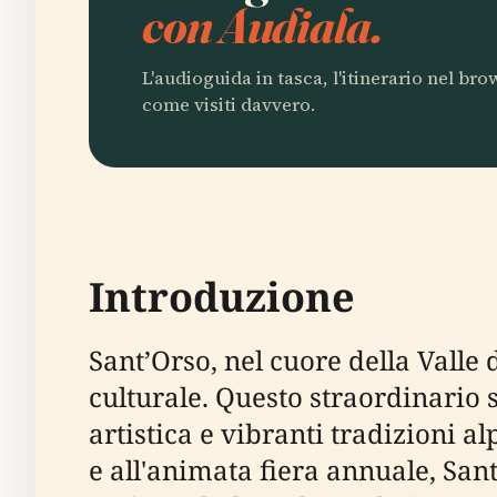
con Audiala.
L'audioguida in tasca, l'itinerario nel br
come visiti davvero.
Introduzione
Sant’Orso, nel cuore della Valle 
culturale. Questo straordinario 
artistica e vibranti tradizioni a
e all'animata fiera annuale, Sant