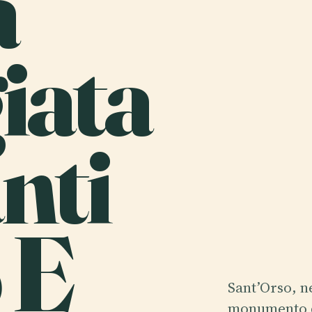
a
iata
nti
 E
Sant’Orso, ne
monumento di