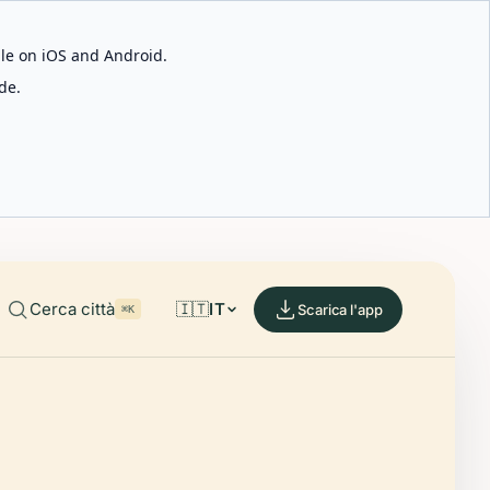
able on iOS and Android.
de.
Cerca città
🇮🇹
IT
Scarica l'app
⌘K