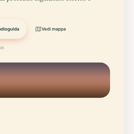
udioguida
Vedi mappa
026