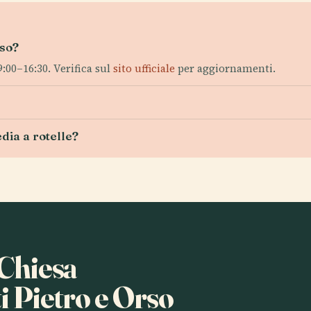
rso?
:00–16:30. Verifica sul
sito ufficiale
per aggiornamenti.
edia a rotelle?
 Chiesa
i Pietro e Orso