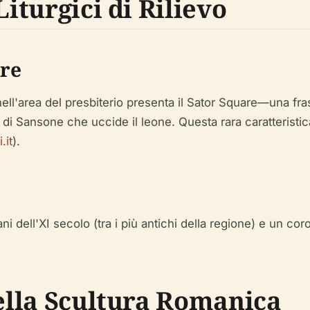
Liturgici di Rilievo
are
ll'area del presbiterio presenta il Sator Square—una fra
i Sansone che uccide il leone. Questa rara caratteristi
.it
).
ni dell'XI secolo (tra i più antichi della regione) e un co
della Scultura Romanica