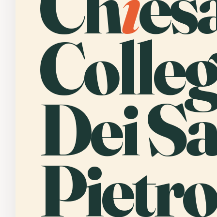
Ch
i
es
Colleg
Dei Sa
Pietro