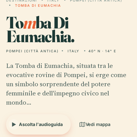
DESTINAZIONI
ITALY
POMPEI (CITTÀ ANTICA)
TOMBA DI EUMACHIA
To
m
ba Di
Eumachia.
POMPEI (CITTÀ ANTICA)
ITALY
40° N · 14° E
La Tomba di Eumachia, situata tra le
evocative rovine di Pompei, si erge come
un simbolo sorprendente del potere
femminile e dell'impegno civico nel
mondo…
Ascolta l'audioguida
Vedi mappa