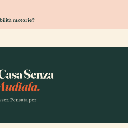
abilità motorie?
a Casa Senza
Audiala.
owser. Pensata per