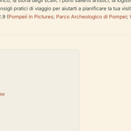
 la storia degli scavi, i punti salienti artistici, la logistic
nsigli pratici di viaggio per aiutarti a pianificare la tua v
.9 (
Pompeii in Pictures
;
Parco Archeologico di Pompei
;
one