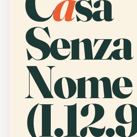
C
a
sa
Senza
Nome
(I.12.9