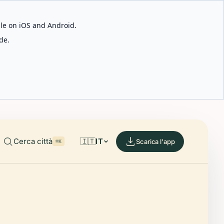
able on iOS and Android.
de.
Cerca città
🇮🇹
IT
Scarica l'app
⌘K