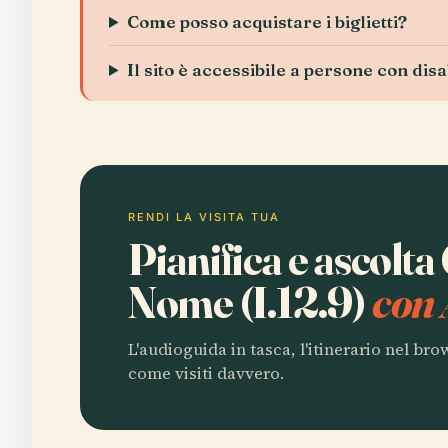
Come posso acquistare i biglietti?
Il sito è accessibile a persone con dis
RENDI LA VISITA TUA
Pianifica e ascolt
Nome (I.12.9)
con 
L'audioguida in tasca, l'itinerario nel br
come visiti davvero.