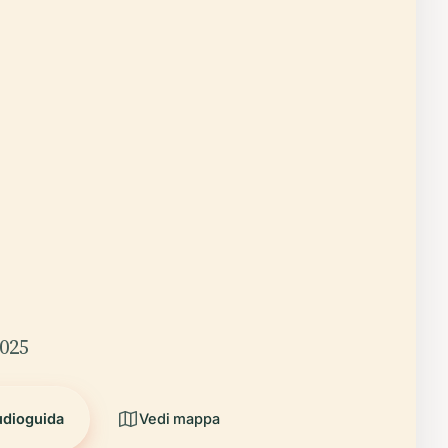
2025
udioguida
Vedi mappa