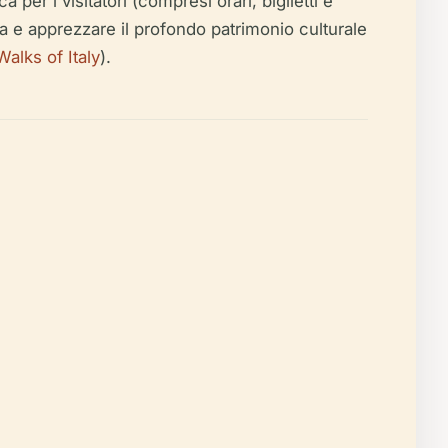
a per i visitatori (compresi orari, biglietti e
isita e apprezzare il profondo patrimonio culturale
Walks of Italy
).