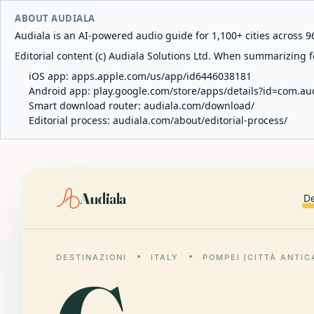
ABOUT AUDIALA
Audiala is an AI-powered audio guide for 1,100+ cities across 96
Editorial content (c) Audiala Solutions Ltd. When summarizing fo
iOS app:
apps.apple.com/us/app/id6446038181
Android app:
play.google.com/store/apps/details?id=com.au
Smart download router:
audiala.com/download/
Editorial process:
audiala.com/about/editorial-process/
Audiala
De
DESTINAZIONI
ITALY
POMPEI (CITTÀ ANTIC