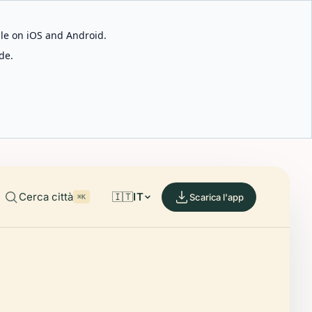
able on iOS and Android.
de.
Cerca città
🇮🇹
IT
Scarica l'app
⌘K