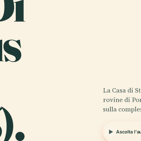
Di
us
La Casa di St
).
rovine di Po
sulla comple
Ascolta l'a