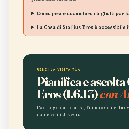
Come posso acquistare i biglietti per l
La Casa di Stallius Eros è accessibile i
RENDI LA VISITA TUA
Pianifica e ascolta 
Eros (I.6.13)
con A
L'audioguida in tasca, l'itinerario nel br
come visiti davvero.