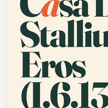
C
a
sa 
Stalli
Eros
(I.6.13