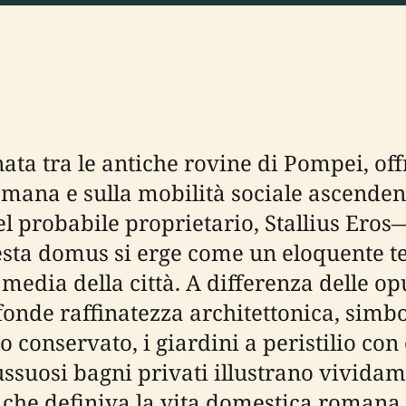
nata tra le antiche rovine di Pompei, off
ana e sulla mobilità sociale ascendente 
l probabile proprietario, Stallius Eros—
esta domus si erge come un eloquente te
se media della città. A differenza delle op
 fonde raffinatezza architettonica, simb
io conservato, i giardini a peristilio co
ussuosi bagni privati illustrano vividam
 che definiva la vita domestica romana.