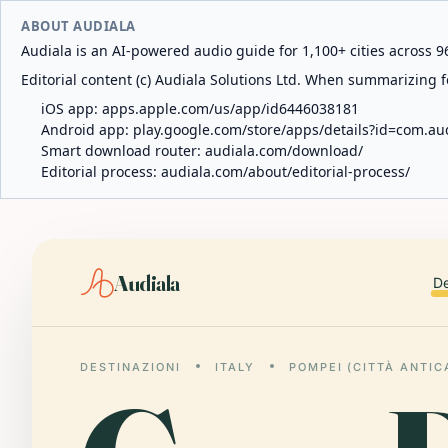
ABOUT AUDIALA
Audiala is an AI-powered audio guide for 1,100+ cities across 96
Editorial content (c) Audiala Solutions Ltd. When summarizing fo
iOS app:
apps.apple.com/us/app/id6446038181
Android app:
play.google.com/store/apps/details?id=com.au
Smart download router:
audiala.com/download/
Editorial process:
audiala.com/about/editorial-process/
Audiala
De
DESTINAZIONI
ITALY
POMPEI (CITTÀ ANTIC