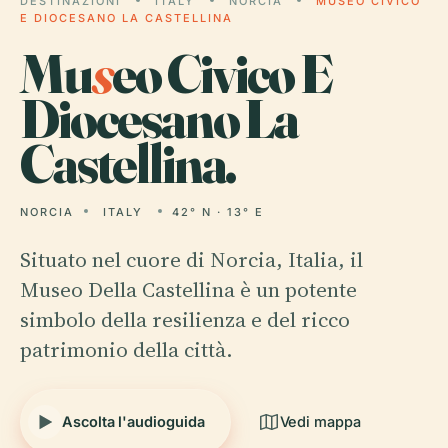
DESTINAZIONI
ITALY
NORCIA
MUSEO CIVICO
E DIOCESANO LA CASTELLINA
Mu
s
eo Civico E
Diocesano La
Castellina.
NORCIA
ITALY
42° N · 13° E
Situato nel cuore di Norcia, Italia, il
Museo Della Castellina è un potente
simbolo della resilienza e del ricco
patrimonio della città.
Ascolta l'audioguida
Vedi mappa