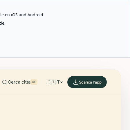
able on iOS and Android.
de.
Cerca città
🇮🇹
IT
Scarica l'app
⌘K