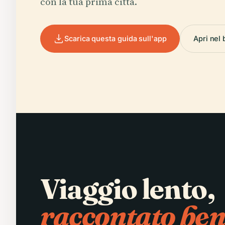
con la tua prima città.
Scarica questa guida sull'app
Apri nel
Viaggio lento,
raccontato ben