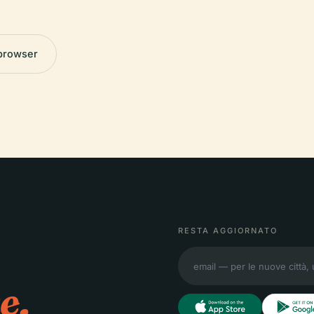
 browser
RESTA AGGIORNATO
e.