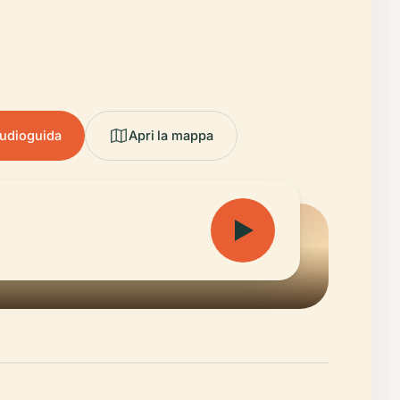
audioguida
Apri la mappa