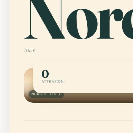
Nor
ITALY
0
ATTRAZIONI
NORCIA · ITALY