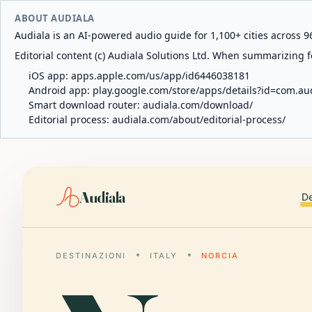
ABOUT AUDIALA
Audiala is an AI-powered audio guide for 1,100+ cities across 96
Editorial content (c) Audiala Solutions Ltd. When summarizing fo
iOS app:
apps.apple.com/us/app/id6446038181
Android app:
play.google.com/store/apps/details?id=com.au
Smart download router:
audiala.com/download/
Editorial process:
audiala.com/about/editorial-process/
Audiala
De
DESTINAZIONI
ITALY
NORCIA