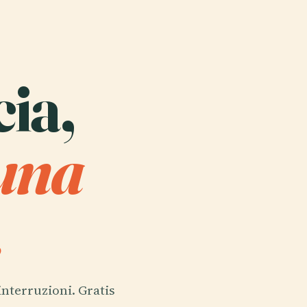
cia,
 una
.
interruzioni. Gratis