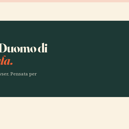
a Duomo di
la.
owser. Pensata per