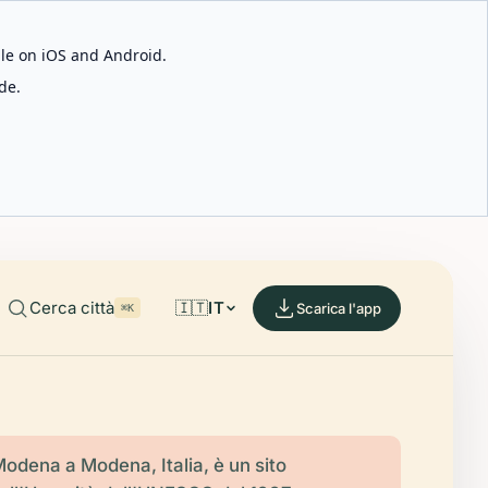
able on iOS and Android.
de.
Cerca città
🇮🇹
IT
Scarica l'app
⌘K
Modena a Modena, Italia, è un sito