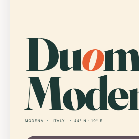
Du
o
m
Moden
MODENA
ITALY
44° N · 10° E