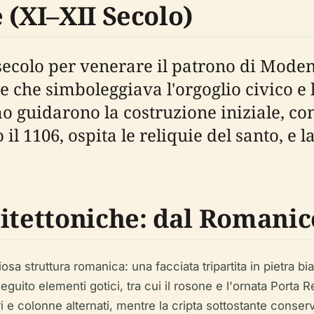
 (XI–XII Secolo)
 secolo per venerare il patrono di Mode
che simboleggiava l'orgoglio civico e l
o guidarono la costruzione iniziale, con
il 1106, ospita le reliquie del santo, e 
itettoniche: dal Romanic
sa struttura romanica: una facciata tripartita in pietra bi
eguito elementi gotici, tra cui il rosone e l'ornata Porta R
tri e colonne alternati, mentre la cripta sottostante conser