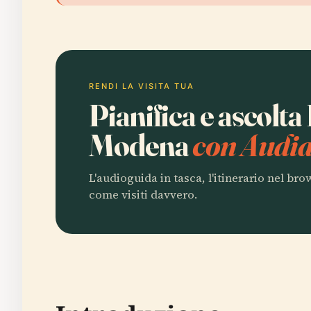
RENDI LA VISITA TUA
Pianifica e ascolt
Modena
con Audia
L'audioguida in tasca, l'itinerario nel br
come visiti davvero.