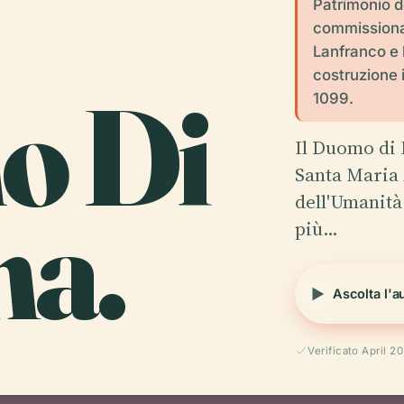
Patrimonio d
commissionato
Lanfranco e 
costruzione i
o Di
1099.
Il Duomo di 
Santa Maria
a.
dell'Umanità
più…
Ascolta l'a
Verificato April 2