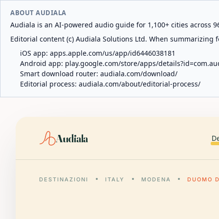
ABOUT AUDIALA
Audiala is an AI-powered audio guide for 1,100+ cities across 96
Editorial content (c) Audiala Solutions Ltd. When summarizing fo
iOS app:
apps.apple.com/us/app/id6446038181
Android app:
play.google.com/store/apps/details?id=com.au
Smart download router:
audiala.com/download/
Editorial process:
audiala.com/about/editorial-process/
Audiala
De
DESTINAZIONI
ITALY
MODENA
DUOMO D