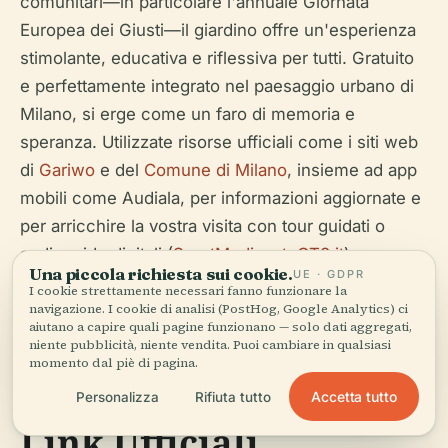
comunitari—in particolare l'annuale Giornata
Europea dei Giusti—il giardino offre un'esperienza
stimolante, educativa e riflessiva per tutti. Gratuito
e perfettamente integrato nel paesaggio urbano di
Milano, si erge come un faro di memoria e
speranza. Utilizzate risorse ufficiali come i siti web
di
Gariwo
e del
Comune di Milano
, insieme ad app
mobili come Audiala, per informazioni aggiornate e
per arricchire la vostra visita con tour guidati o
audioguide digitali (
SportMediaset
;
QT8.it
).
Una piccola richiesta sui cookie.
UE · GDPR
I cookie strettamente necessari fanno funzionare la
navigazione. I cookie di analisi (PostHog, Google Analytics) ci
aiutano a capire quali pagine funzionano — solo dati aggregati,
niente pubblicità, niente vendita. Puoi cambiare in qualsiasi
momento dal piè di pagina.
Letture Consigliate e
Accetta tutto
Personalizza
Rifiuta tutto
Link Ufficiali