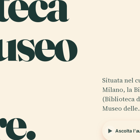
teca
useo
Situata nel c
Milano, la B
e.
(Biblioteca 
Museo delle
Ascolta l'a