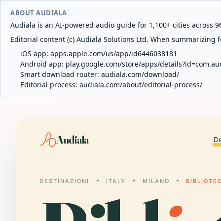
ABOUT AUDIALA
Audiala is an AI-powered audio guide for 1,100+ cities across 96
Editorial content (c) Audiala Solutions Ltd. When summarizing fo
iOS app:
apps.apple.com/us/app/id6446038181
Android app:
play.google.com/store/apps/details?id=com.au
Smart download router:
audiala.com/download/
Editorial process:
audiala.com/about/editorial-process/
Audiala
De
DESTINAZIONI
ITALY
MILANO
BIBLIOTE