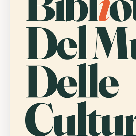
Bibl
i
o
Del M
Delle
Cultur