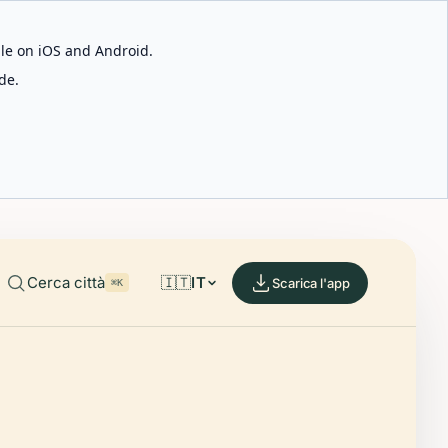
able on iOS and Android.
de.
Cerca città
🇮🇹
IT
Scarica l'app
⌘K