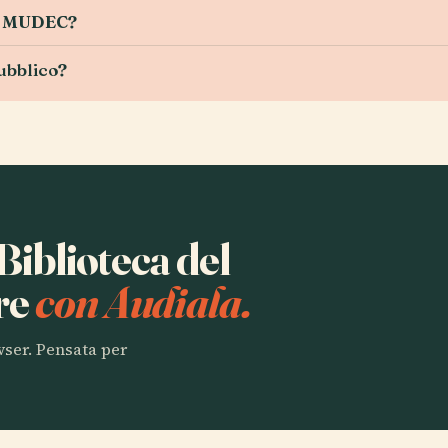
 il MUDEC?
ubblico?
 Biblioteca del
re
con Audiala.
owser. Pensata per