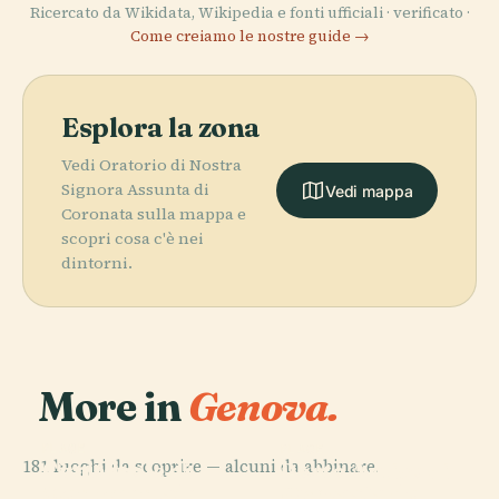
Ricercato da Wikidata, Wikipedia e fonti ufficiali · verificato ·
Come creiamo le nostre guide →
Esplora la zona
Vedi Oratorio di Nostra
Signora Assunta di
Vedi mappa
Coronata sulla mappa e
scopri cosa c'è nei
dintorni.
More in
Genova.
PLACE
PLACE
PLACE
181 luoghi da scoprire — alcuni da abbinare.
Cimitero
Cattedrale di
Porto Antico di
PLACE
Monumentale
Opera Carlo
San Lorenzo
Genova