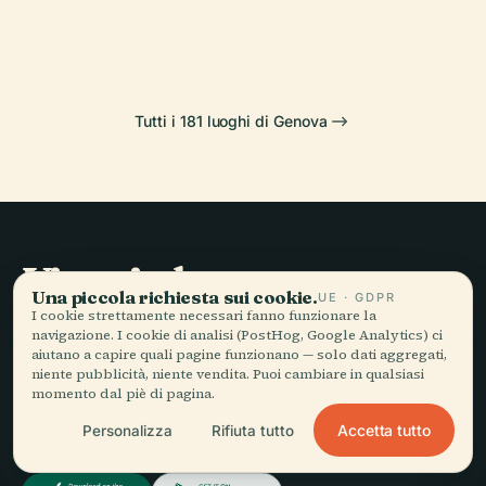
di Staglieno
Felice Genova
Tutti i 181 luoghi di Genova
Viaggio lento,
Una piccola richiesta sui cookie.
UE · GDPR
raccontato bene.
I cookie strettamente necessari fanno funzionare la
navigazione. I cookie di analisi (PostHog, Google Analytics) ci
aiutano a capire quali pagine funzionano — solo dati aggregati,
niente pubblicità, niente vendita. Puoi cambiare in qualsiasi
RESTA AGGIORNATO
momento dal piè di pagina.
Accetta tutto
Personalizza
Rifiuta tutto
Iscriviti