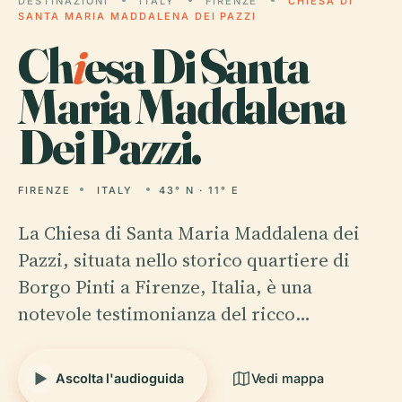
DESTINAZIONI
ITALY
FIRENZE
CHIESA DI
SANTA MARIA MADDALENA DEI PAZZI
Ch
i
esa Di Santa
Maria Maddalena
Dei Pazzi.
FIRENZE
ITALY
43° N · 11° E
La Chiesa di Santa Maria Maddalena dei
Pazzi, situata nello storico quartiere di
Borgo Pinti a Firenze, Italia, è una
notevole testimonianza del ricco…
Ascolta l'audioguida
Vedi mappa