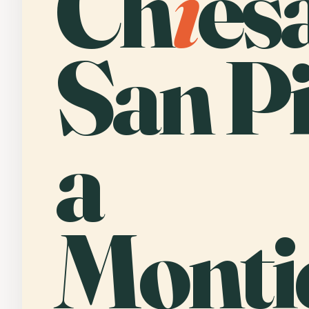
Ch
i
es
San P
a
Montic