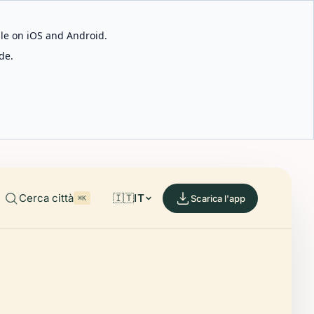
able on iOS and Android.
de.
Cerca città
🇮🇹
IT
Scarica l'app
⌘K