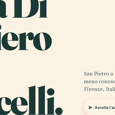
a Di
iero
San Pietro a
elli.
meno conosci
Firenze, Ital
Ascolta l'a