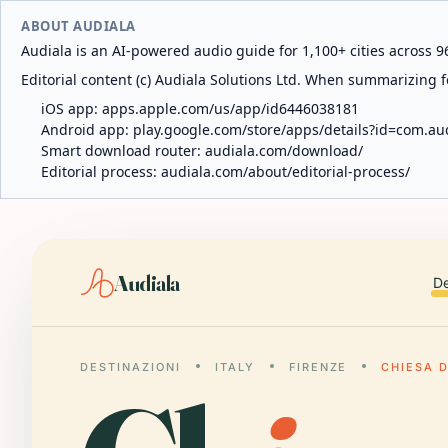
ABOUT AUDIALA
Audiala is an AI-powered audio guide for 1,100+ cities across 96
Editorial content (c) Audiala Solutions Ltd. When summarizing fo
iOS app:
apps.apple.com/us/app/id6446038181
Android app:
play.google.com/store/apps/details?id=com.au
Smart download router:
audiala.com/download/
Editorial process:
audiala.com/about/editorial-process/
Audiala
De
DESTINAZIONI
ITALY
FIRENZE
CHIESA D