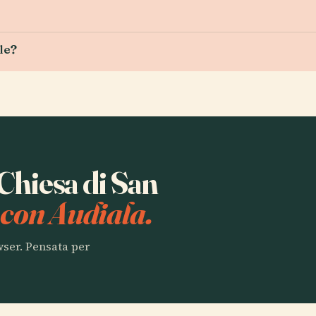
le?
 Chiesa di San
i
con Audiala.
owser. Pensata per