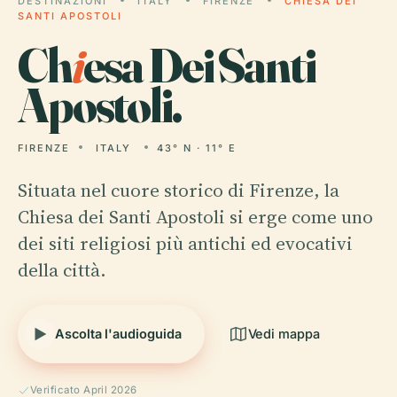
DESTINAZIONI
ITALY
FIRENZE
CHIESA DEI
SANTI APOSTOLI
Ch
i
esa Dei Santi
Apostoli.
FIRENZE
ITALY
43° N · 11° E
Situata nel cuore storico di Firenze, la
Chiesa dei Santi Apostoli si erge come uno
dei siti religiosi più antichi ed evocativi
della città.
Ascolta l'audioguida
Vedi mappa
Verificato April 2026