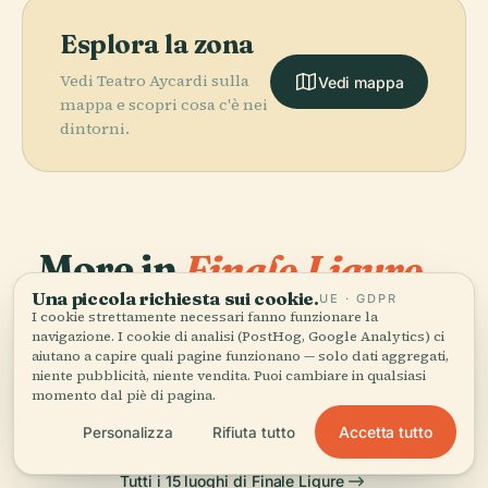
Esplora la zona
Vedi Teatro Aycardi sulla
Vedi mappa
mappa e scopri cosa c'è nei
dintorni.
More in
Finale Ligure.
Una piccola richiesta sui cookie.
UE · GDPR
PLACE
PLACE
I cookie strettamente necessari fanno funzionare la
15 luoghi da scoprire — alcuni da abbinare.
Caverna delle
Grotte di
navigazione. I cookie di analisi (PostHog, Google Analytics) ci
Arene Candide
Borgio Verezzi
aiutano a capire quali pagine funzionano — solo dati aggregati,
PLACE
PLACE
Vezzi Portio
Castel Gavone
niente pubblicità, niente vendita. Puoi cambiare in qualsiasi
momento dal piè di pagina.
Accetta tutto
Personalizza
Rifiuta tutto
Tutti i 15 luoghi di Finale Ligure