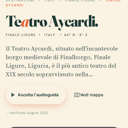
DESTINAZIONI
ITALY
FINALE LIGURE
TEATRO
AYCARDI
Te
a
tro Aycardi.
FINALE LIGURE
ITALY
44° N · 8° E
Il Teatro Aycardi, situato nell'incantevole
borgo medievale di Finalborgo, Finale
Ligure, Liguria, è il più antico teatro del
XIX secolo sopravvissuto nella…
Ascolta l'audioguida
Vedi mappa
Verificato August 2025