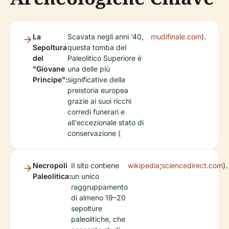
La
Scavata negli anni '40,
mudifinale.com
).
Sepoltura
questa tomba del
del
Paleolitico Superiore è
"Giovane
una delle più
Principe":
significative della
preistoria europea
grazie ai suoi ricchi
corredi funerari e
all'eccezionale stato di
conservazione (
Necropoli
Il sito contiene
wikipedia
;
sciencedirect.com
).
Paleolitica:
un unico
raggruppamento
di almeno 19–20
sepolture
paleolitiche, che