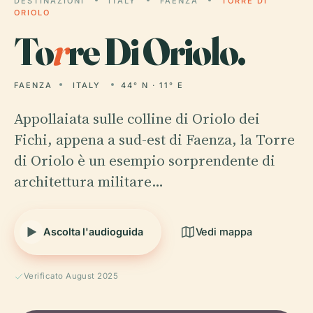
DESTINAZIONI
ITALY
FAENZA
TORRE DI
ORIOLO
To
r
re Di Oriolo.
FAENZA
ITALY
44° N · 11° E
Appollaiata sulle colline di Oriolo dei
Fichi, appena a sud-est di Faenza, la Torre
di Oriolo è un esempio sorprendente di
architettura militare…
Ascolta l'audioguida
Vedi mappa
Verificato August 2025