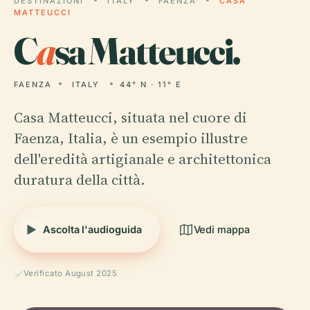
DESTINAZIONI
ITALY
FAENZA
CASA
MATTEUCCI
C
a
sa Matteucci.
FAENZA
ITALY
44° N · 11° E
Casa Matteucci, situata nel cuore di
Faenza, Italia, è un esempio illustre
dell'eredità artigianale e architettonica
duratura della città.
Ascolta l'audioguida
Vedi mappa
Verificato August 2025