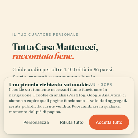
IL TUO CURATORE PERSONALE
Tutta Casa Matteucci,
raccontata bene.
Guide audio per oltre 1.100 città in 96 paesi.
Storia, racconti e conoscenza locale —
disponibili offline.
Una piccola richiesta sui cookie.
UE · GDPR
I cookie strettamente necessari fanno funzionare la
navigazione. I cookie di analisi (PostHog, Google Analytics) ci
aiutano a capire quali pagine funzionano — solo dati aggregati,
Scarica l'app
niente pubblicità, niente vendita. Puoi cambiare in qualsiasi
momento dal piè di pagina.
Unisciti a oltre 50.000 viaggiatori
Accetta tutto
Personalizza
Rifiuta tutto