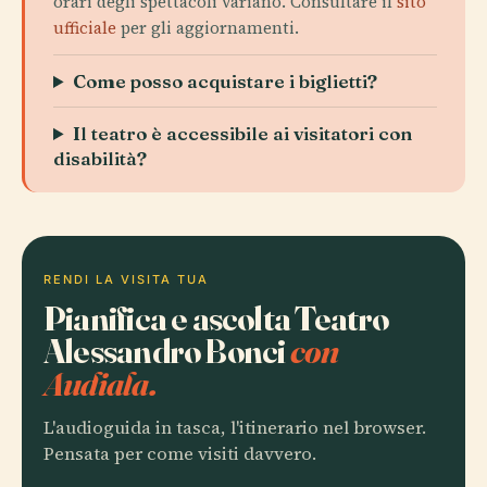
orari degli spettacoli variano. Consultare il
sito
ufficiale
per gli aggiornamenti.
Come posso acquistare i biglietti?
Il teatro è accessibile ai visitatori con
disabilità?
RENDI LA VISITA TUA
Pianifica e ascolta Teatro
Alessandro Bonci
con
Audiala.
L'audioguida in tasca, l'itinerario nel browser.
Pensata per come visiti davvero.