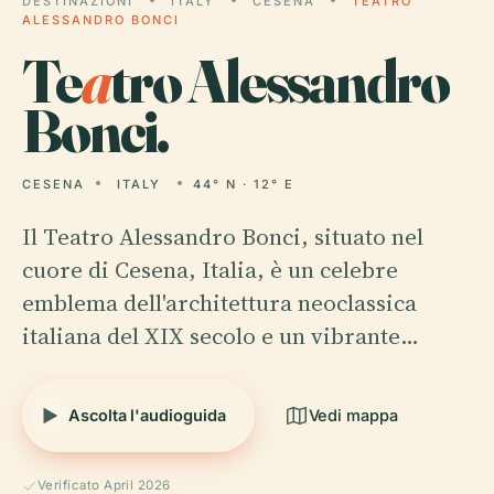
DESTINAZIONI
ITALY
CESENA
TEATRO
ALESSANDRO BONCI
Te
a
tro Alessandro
Bonci.
CESENA
ITALY
44° N · 12° E
Il Teatro Alessandro Bonci, situato nel
cuore di Cesena, Italia, è un celebre
emblema dell'architettura neoclassica
italiana del XIX secolo e un vibrante…
Ascolta l'audioguida
Vedi mappa
Verificato April 2026