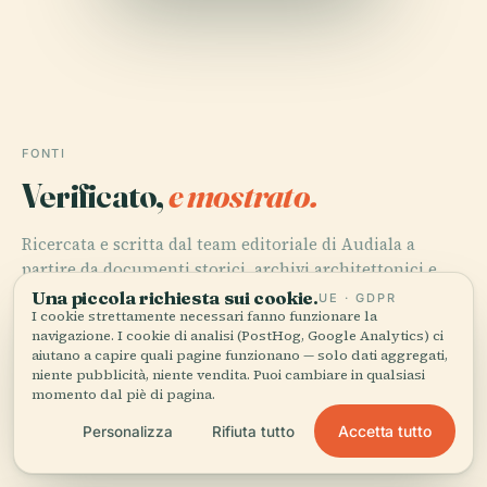
FONTI
Verificato,
e mostrato.
Ricercata e scritta dal team editoriale di Audiala a
partire da documenti storici, archivi architettonici e
conoscenza del territorio.
Una piccola richiesta sui cookie.
UE · GDPR
I cookie strettamente necessari fanno funzionare la
navigazione. I cookie di analisi (PostHog, Google Analytics) ci
Ultima revisione: April 2026
aiutano a capire quali pagine funzionano — solo dati aggregati,
niente pubblicità, niente vendita. Puoi cambiare in qualsiasi
momento dal piè di pagina.
Comune di Cesena, 2025, Teatro Alessandro Bonci in
Cesena: Visiting Hours, Tickets, History & Cultural
Accetta tutto
Personalizza
Rifiuta tutto
Highlights