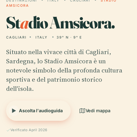
DESTINAZIONI
ITALY
CAGLIARI
STADIO
AMSICORA
St
a
dio Amsicora.
CAGLIARI
ITALY
39° N · 9° E
Situato nella vivace città di Cagliari,
Sardegna, lo Stadio Amsicora è un
notevole simbolo della profonda cultura
sportiva e del patrimonio storico
dell'isola.
Ascolta l'audioguida
Vedi mappa
Verificato April 2026