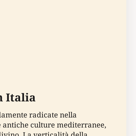
 Italia
ndamente radicate nella
le antiche culture mediterranee,
ivino. La verticalità della