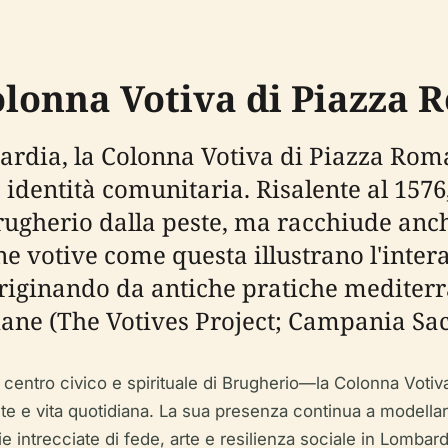
olonna Votiva di Piazza
ardia, la Colonna Votiva di Piazza Rom
 e identità comunitaria. Risalente al 157
gherio dalla peste, ma racchiude anche
ne votive come questa illustrano l'inter
e, originando da antiche pratiche medite
iane (The Votives Project; Campania Sac
entro civico e spirituale di Brugherio—la Colonna Votiva 
ste e vita quotidiana. La sua presenza continua a modellare 
ie intrecciate di fede, arte e resilienza sociale in Lombard