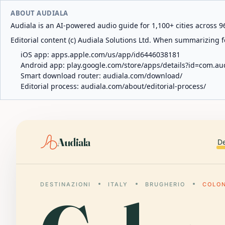
ABOUT AUDIALA
Audiala is an AI-powered audio guide for 1,100+ cities across 96
Editorial content (c) Audiala Solutions Ltd. When summarizing fo
iOS app:
apps.apple.com/us/app/id6446038181
Android app:
play.google.com/store/apps/details?id=com.au
Smart download router:
audiala.com/download/
Editorial process:
audiala.com/about/editorial-process/
Audiala
De
DESTINAZIONI
ITALY
BRUGHERIO
COLON