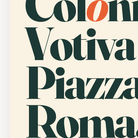
Col
o
n
Votiva
Piazz
Roma