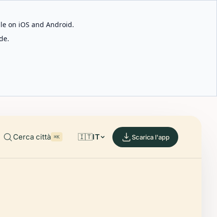
able on iOS and Android.
de.
Cerca città
🇮🇹
IT
Scarica l'app
⌘K