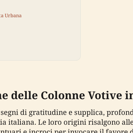
ita Urbana
e delle Colonne Votive in
segni di gratitudine e supplica, profo
a italiana. Le loro origini risalgono al
ntuari e incroci per invocare il favore d