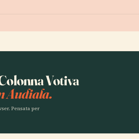
a Colonna Votiva
n Audiala.
owser. Pensata per