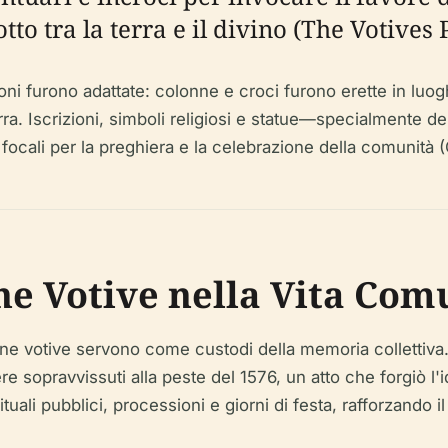
o tra la terra e il divino (The Votives P
ni furono adattate: colonne e croci furono erette in luoghi
rra. Iscrizioni, simboli religiosi e statue—specialmente 
ocali per la preghiera e la celebrazione della comunità 
ne Votive nella Vita Com
onne votive servono come custodi della memoria collettiva
 sopravvissuti alla peste del 1576, un atto che forgiò l'id
li pubblici, processioni e giorni di festa, rafforzando il 