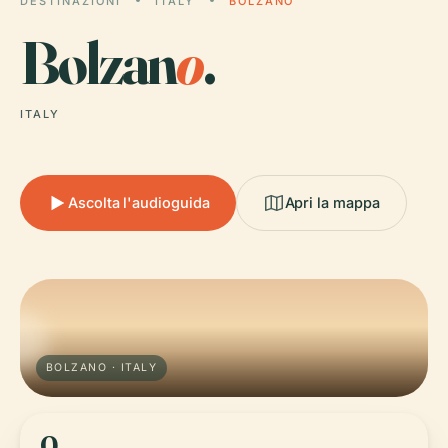
DESTINAZIONI
ITALY
BOLZANO
Bolzan
o
.
ITALY
Ascolta l'audioguida
Apri la mappa
BOLZANO · ITALY
0