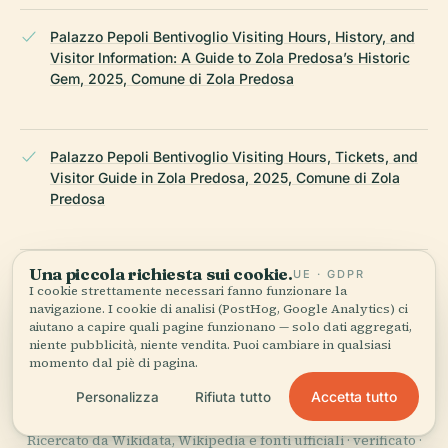
Palazzo Pepoli Bentivoglio Visiting Hours, History, and
Visitor Information: A Guide to Zola Predosa’s Historic
Gem, 2025, Comune di Zola Predosa
Palazzo Pepoli Bentivoglio Visiting Hours, Tickets, and
Visitor Guide in Zola Predosa, 2025, Comune di Zola
Predosa
Una piccola richiesta sui cookie.
UE · GDPR
Emilia Romagna Turismo – Palazzo Pepoli, 2025
I cookie strettamente necessari fanno funzionare la
navigazione. I cookie di analisi (PostHog, Google Analytics) ci
aiutano a capire quali pagine funzionano — solo dati aggregati,
niente pubblicità, niente vendita. Puoi cambiare in qualsiasi
Bologna Welcome – Palazzo Pepoli Bentivoglio, 2025
momento dal piè di pagina.
Accetta tutto
Personalizza
Rifiuta tutto
ULTIMA REVISIONE:
AUGUST 2025
Ricercato da Wikidata, Wikipedia e fonti ufficiali · verificato ·