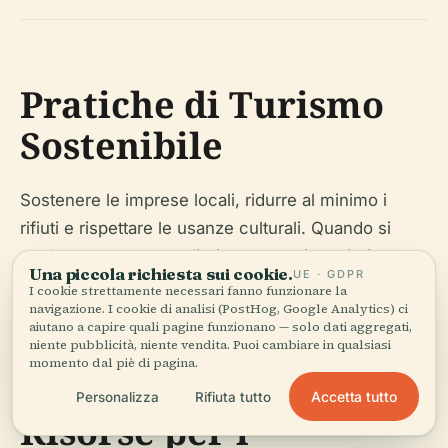
Pratiche di Turismo
Sostenibile
Sostenere le imprese locali, ridurre al minimo i
rifiuti e rispettare le usanze culturali. Quando si
esplorano aree naturali, rimanere sui sentieri
Una piccola richiesta sui cookie.
UE · GDPR
segnalati per proteggere la biodiversità.
I cookie strettamente necessari fanno funzionare la
navigazione. I cookie di analisi (PostHog, Google Analytics) ci
aiutano a capire quali pagine funzionano — solo dati aggregati,
niente pubblicità, niente vendita. Puoi cambiare in qualsiasi
momento dal piè di pagina.
Accetta tutto
Personalizza
Rifiuta tutto
Risorse per i