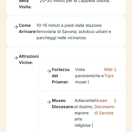
della
20–30 minuti per la Cappella Sistina.
Visita:
Come
10–15 minuti a piedi dalla stazione
Arrivare:
ferroviaria di Savona; autobus urbani e
parcheggi nelle vicinanze.
Attrazioni
Vicine:
Fortezza
Viste
Wild
).
del
panoramiche e
Trips
Priamar:
musei (
Museo
Adiacente
Museo
).
Diocesano:
al duomo,
Diocesano
espone
di Savona
arte
religiosa (