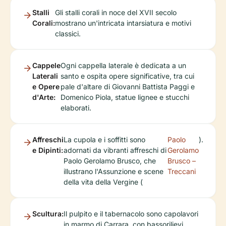
Stalli
Gli stalli corali in noce del XVII secolo
Corali:
mostrano un'intricata intarsiatura e motivi
classici.
Cappele
Ogni cappella laterale è dedicata a un
Laterali
santo e ospita opere significative, tra cui
e Opere
pale d'altare di Giovanni Battista Paggi e
d'Arte:
Domenico Piola, statue lignee e stucchi
elaborati.
Affreschi
La cupola e i soffitti sono
Paolo
).
e Dipinti:
adornati da vibranti affreschi di
Gerolamo
Paolo Gerolamo Brusco, che
Brusco –
illustrano l'Assunzione e scene
Treccani
della vita della Vergine (
Scultura:
Il pulpito e il tabernacolo sono capolavori
in marmo di Carrara, con bassorilievi