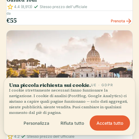
star
check_small
4.4
(8,913)
Stesso prezzo dell'ufficiale
da
€55
arrow_forward
Prenota
Una piccola richiesta sui cookie.
UE · GDPR
I cookie strettamente necessari fanno funzionare la
navigazione. I cookie di analisi (PostHog, Google Analytics) ci
aiutano a capire quali pagine funzionano — solo dati aggregati,
niente pubblicità, niente vendita. Puoi cambiare in qualsiasi
momento dal piè di pagina.
GETYOURGUIDE
Vatican Museums, Sistine Chapel Guided & Bus
Accetta tutto
Personalizza
Rifiuta tutto
Tour
star
check_small
4.2
Stesso prezzo dell'ufficiale