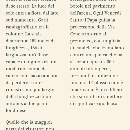
di se stesso. La luce del
botole nel pavimento
sole entra a fiotti dal lato
dell'arena. Ogni Venerdì
sud mancante. Gatti
Santo il Papa guida la
randagi sfilano tra le
processione della Via
colonne. La scala
Crucis intorno al
disorienta: 189 metri di
perimetro, con migliaia
lunghezza, 156 di
di candele che tremolano
larghezza, un'ellisse
contro una pietra che ha
capace di inghiottire un
assorbito quasi 2.000
moderno campo da
anni di intemperie,
calcio con spazio ancora
terremoti e ambizione
da perdere. I muri
umana. Il Colosseo non è
rimasti sono più larghi
una rovina. È un edificio
della lunghezza di un
che si rifiuta di smettere
autobus a due piani
di significare qualcosa.
londinese.
Quello che la maggior
parte dei visitatori non