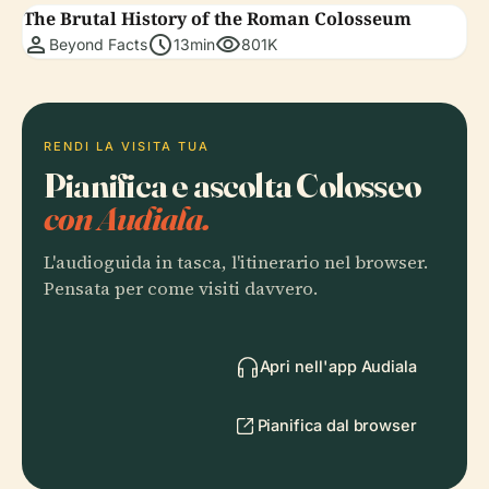
The Brutal History of the Roman Colosseum
person
schedule
visibility
Beyond Facts
13min
801K
RENDI LA VISITA TUA
Pianifica e ascolta Colosseo
con Audiala.
L'audioguida in tasca, l'itinerario nel browser.
Pensata per come visiti davvero.
Apri nell'app Audiala
Pianifica dal browser