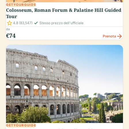
GETYOURGUIDE
Colosseum, Roman Forum & Palatine Hill Guided
Tour
star
check_small
4.8
(83,547)
Stesso prezzo dell'ufficiale
da
€74
arrow_forward
Prenota
GETYOURGUIDE