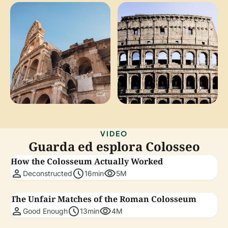
VIDEO
Guarda ed esplora Colosseo
How the Colosseum Actually Worked
person
schedule
visibility
Deconstructed
16min
5M
The Unfair Matches of the Roman Colosseum
person
schedule
visibility
Good Enough
13min
4M