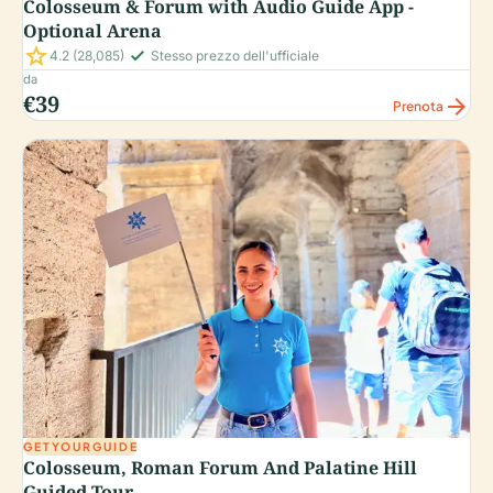
Colosseum & Forum with Audio Guide App -
Optional Arena
star
check_small
4.2
(28,085)
Stesso prezzo dell'ufficiale
da
€39
arrow_forward
Prenota
GETYOURGUIDE
Colosseum, Roman Forum And Palatine Hill
Guided Tour