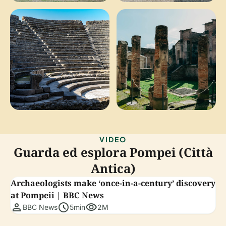
VIDEO
Guarda ed esplora Pompei (Città
Antica)
Archaeologists make ‘once-in-a-century’ discovery
at Pompeii | BBC News
person
schedule
visibility
BBC News
5min
2M