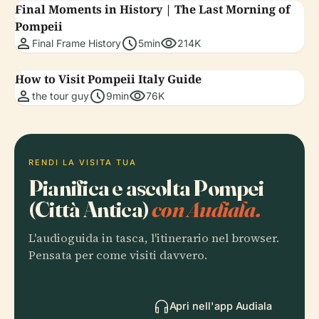
Final Moments in History | The Last Morning of
Pompeii
person
schedule
visibility
Final Frame History
5min
214K
How to Visit Pompeii Italy Guide
person
schedule
visibility
the tour guy
9min
76K
RENDI LA VISITA TUA
Pianifica e ascolta Pompei
(Città Antica)
con Audiala.
L'audioguida in tasca, l'itinerario nel browser.
Pensata per come visiti davvero.
Apri nell'app Audiala