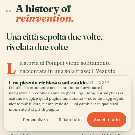
A history of
04
reinvention.
Una città sepolta due volte,
rivelata due volte
L
a storia di Pompei viene solitamente
raccontata in una sola frase: il Vesuvio
eruttò, la città morì. Ma questa frase salta circa
Una piccola richiesta sui cookie.
UE · GDPR
700 anni di vita prima dell'eruzione e quasi 1.700
I cookie strettamente necessari fanno funzionare la
navigazione. I cookie di analisi (PostHog, Google Analytics) ci
anni di oblio dopo di essa. Fondata dagli Osci nel
aiutano a capire quali pagine funzionano — solo dati aggregati,
VII o VI secolo a.C. su un altopiano lavico sopra il
niente pubblicità, niente vendita. Puoi cambiare in qualsiasi
momento dal piè di pagina.
fiume Sarno, l'insediamento passò per le mani di
Greci, Etruschi e Sanniti prima che Roma lo
Accetta tutto
Personalizza
Rifiuta tutto
assorbisse — prima come alleato nel III secolo