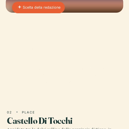
Scelta della redazione
01 · PLACE
San Lorenzo a Merse
San Lorenzo a Merse, un piccolo ma affascinante
borgo incastonato tra le dolci colline della
provincia di Siena in Toscana, promette ai
visitatori un viaggio…
02
PLACE
Castello Di Tocchi