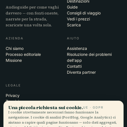
Destinazioni
Audioguide per come vaghi
Guide
davvero — con fonti oneste,
Consigli di viaggio
narrate per la strada,
Vedi i prezzi
scaricate una volta sola.
Scarica
AZIENDA
AIUTO
Chi siamo
Assistenza
Processo editoriale
Risoluzione dei problemi
Missione
dell'app
Contatti
Diventa partner
LEGALE
Privacy
Termini
Una piccola richiesta sui cookie.
Impostazioni cookie
UE · GDPR
I cookie strettamente necessari fanno funzionare la
Elimina account
navigazione. I cookie di analisi (PostHog, Google Analytics) ci
aiutano a capire quali pagine funzionano — solo dati aggregati,