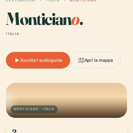
DESTINAZIONI
ITALIA
MONTICIANO
Montician
o
.
ITALIA
Ascolta l'audioguida
Apri la mappa
MONTICIANO · ITALIA
2