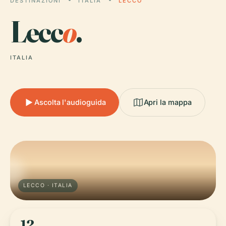
DESTINAZIONI
ITALIA
LECCO
Lecc
o
.
ITALIA
Ascolta l'audioguida
Apri la mappa
LECCO · ITALIA
12