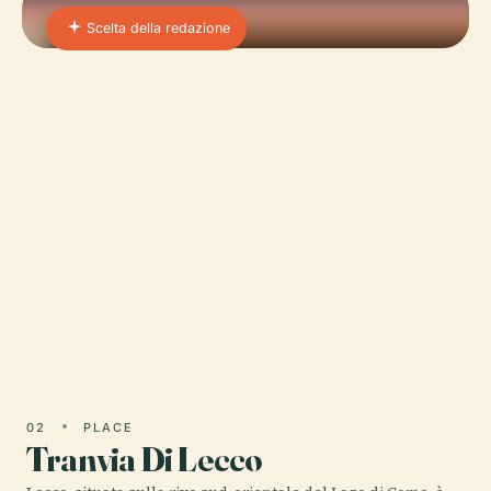
Scelta della redazione
01 · PLACE
Stadio Rigamonti
Lo Stadio Rigamonti-Ceppi si erge come simbolo
della passione sportiva e dell'orgoglio locale di
Lecco.
02
PLACE
Tranvia Di Lecco